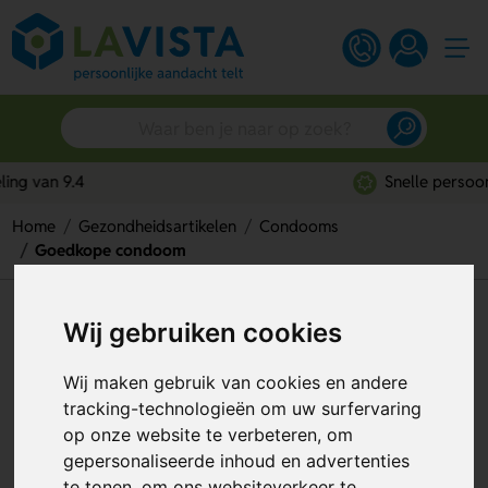
Snelle persoonlijke service
Home
Gezondheidsartikelen
Condooms
Goedkope condoom
Goedkope condoom
Wij gebruiken cookies
Artikelnummer:
317302
Wij maken gebruik van cookies en andere
tracking-technologieën om uw surfervaring
op onze website te verbeteren, om
gepersonaliseerde inhoud en advertenties
te tonen, om ons websiteverkeer te