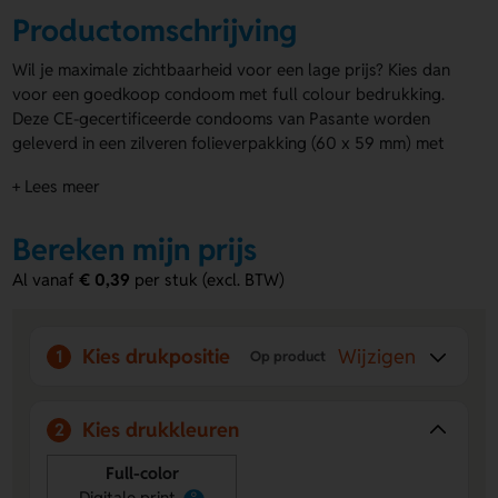
Productomschrijving
Wil je maximale zichtbaarheid voor een lage prijs? Kies dan
voor een goedkoop condoom met full colour bedrukking.
Deze CE-gecertificeerde condooms van Pasante worden
geleverd in een zilveren folieverpakking (60 x 59 mm) met
gekleurde voorzijde. Verkrijgbaar in diverse kleuren en
+ Lees meer
bedrukt met jouw logo of ontwerp (max. 50 x 50 mm).
Condooms met logo
zijn perfect voor promoties met impact
en een knipoog.
Bereken mijn prijs
Voordelen van de Pasante full colour
Al vanaf
€ 0,39
per stuk (excl. BTW)
condooms
Full colour bedrukking mogelijk:
Laat jouw logo of
Kies drukpositie
Wijzigen
1
Op product
ontwerp duidelijk zien op elke condoom voor maximale
merkzichtbaarheid.
Diverse kleuren beschikbaar:
Kies uit meerdere kleuren
Kies drukkleuren
2
om de aandacht te trekken en je promotie speels te
maken.
Full-color
CE-gecertificeerd en betrouwbaar:
Veilig in gebruik en
Digitale print