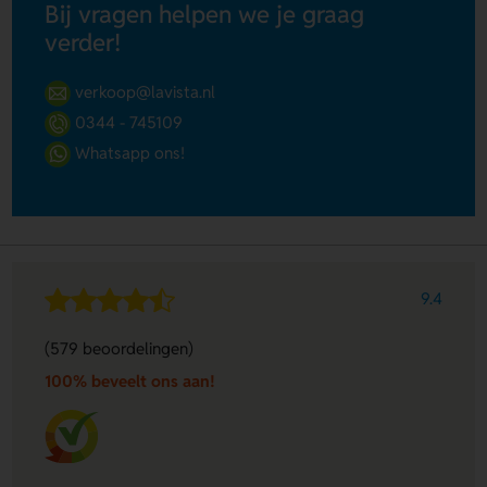
Bij vragen helpen we je graag
verder!
verkoop@lavista.nl
0344 - 745109
Whatsapp ons!
9.4
(579 beoordelingen)
100% beveelt ons aan!