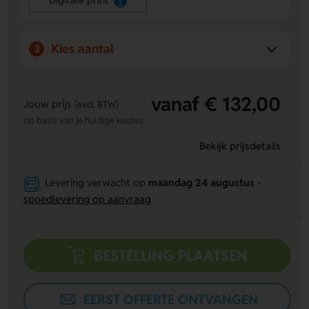
geschikt voor evenementen of promotionele acties met
een knipoog.
Kies aantal
3
vanaf € 132,00
Jouw prijs
(excl. BTW)
op basis van je huidige keuzes
Bekijk prijsdetails
Levering verwacht op
maandag 24 augustus
-
spoedlevering op aanvraag
BESTELLING PLAATSEN
EERST OFFERTE ONTVANGEN