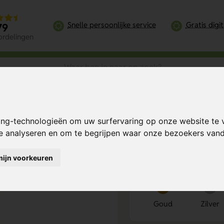
Snelle persoonlijke service
Gratis digi
79
ordelingen
c Glacé
ing-technologieën om uw surfervaring op onze website te 
Bereken mijn prij
te analyseren en om te begrijpen waar onze bezoekers va
mijn voorkeuren
Kies kleur
1
Goud
Zilver