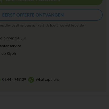
EERST OFFERTE ONTVANGEN
actie · Je zit nergens aan vast · Je hoeft nog niet te betalen
ld
binnen 24 uur
lantenservice
4
op Kiyoh
0344 - 745109
Whatsapp ons!