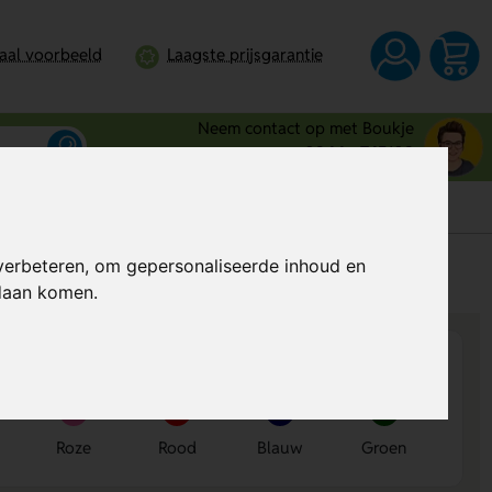
taal voorbeeld
Laagste prijsgarantie
Neem contact op met Boukje
0344 - 745109
verbeteren, om gepersonaliseerde inhoud en
s
Al vanaf
€ 0,46
per stuk (excl. BTW)
ndaan komen.
Roze
Rood
Blauw
Groen