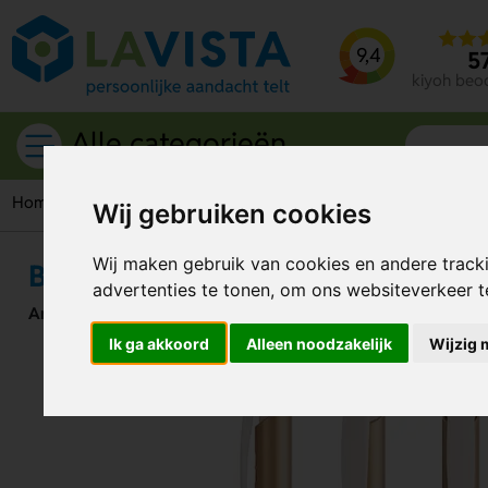
9,4
5
kiyoh beo
Alle categorieën
Home
Schrijfwaren
Pennen
BIC pennen
BIC® Media Cli
Wij gebruiken cookies
Wij maken gebruik van cookies en andere track
BIC® Media Clic Glacé
advertenties te tonen, om ons websiteverkeer 
Artikelnummer:
317660
Ik ga akkoord
Alleen noodzakelijk
Wijzig 