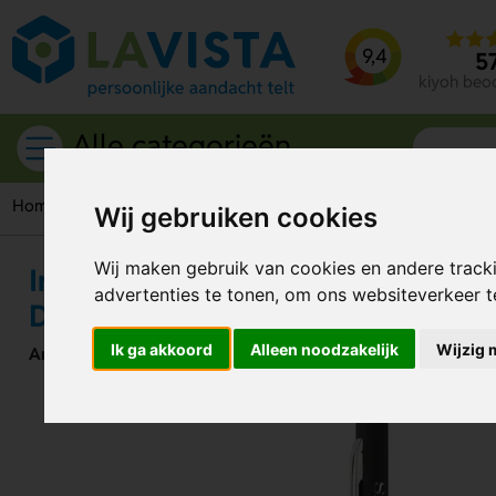
9,4
5
kiyoh beo
Alle categorieën
Home
Schrijfwaren
Pennen
Metalen pennen
Iriboo Bal
Wij gebruiken cookies
Wij maken gebruik van cookies en andere track
Iriboo Balpen – Stijlvolle Metalen
advertenties te tonen, om ons websiteverkeer 
Dagelijks Gebruik
Ik ga akkoord
Alleen noodzakelijk
Wijzig 
Artikelnummer:
318637