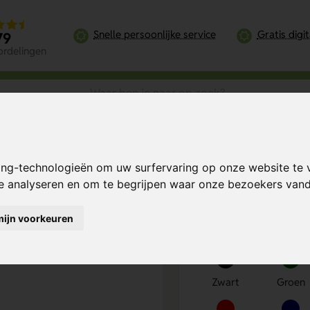
Snelle persoonlijke service
Gratis digi
79
ordelingen
pen – Stijlvolle Metalen Pen voor Dagelijks Gebruik
ing-technologieën om uw surfervaring op onze website te 
 Pen voor
Bereken mijn prij
te analyseren en om te begrijpen waar onze bezoekers va
mijn voorkeuren
Kies kleur
1
Zwart
Groen