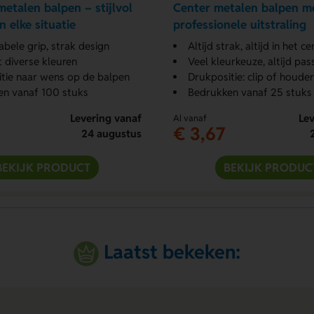
etalen balpen – stijlvol
Center metalen balpen me
n elke situatie
professionele uitstraling
bele grip, strak design
Altijd strak, altijd in het c
t diverse kleuren
Veel kleurkeuze, altijd pa
tie naar wens op de balpen
Drukpositie: clip of houder
en vanaf 100 stuks
Bedrukken vanaf 25 stuks
Levering vanaf
Lev
Al vanaf
€ 3,67
24 augustus
BEKIJK PRODUCT
BEKIJK PRODUC
Laatst bekeken: