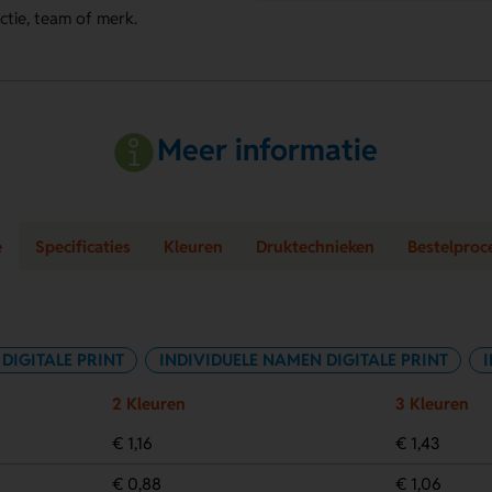
actie, team of merk.
Meer informatie
e
Specificaties
Kleuren
Druktechnieken
Bestelproc
DIGITALE PRINT
INDIVIDUELE NAMEN DIGITALE PRINT
2 Kleuren
3 Kleuren
€ 1,16
€ 1,43
€ 0,88
€ 1,06