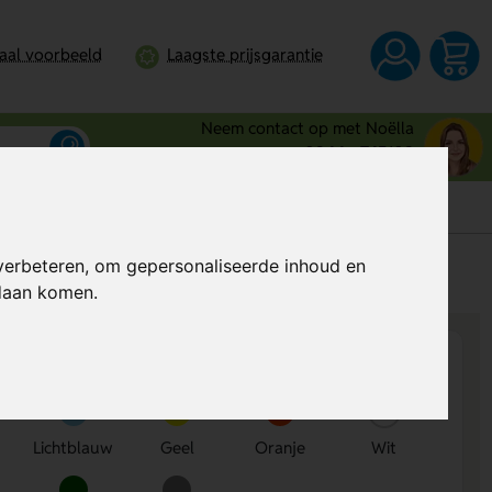
taal voorbeeld
Laagste prijsgarantie
Neem contact op met Noëlla
0344 - 745109
verbeteren, om gepersonaliseerde inhoud en
s
Al vanaf
€ 0,48
per stuk (excl. BTW)
ndaan komen.
Lichtblauw
Geel
Oranje
Wit