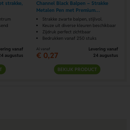
t strakke,
Channel Black Balpen – Strakke
Metalen Pen met Premium
Uitstraling
entrum
Strakke zwarte balpen, stijlvol.
ssend
Keuze uit diverse kleuren beschikbaar
Zijdruk perfect zichtbaar
Bedrukken vanaf 250 stuks
ering vanaf
Levering vanaf
Al vanaf
€ 0,27
24 augustus
24 augustus
T
BEKIJK PRODUCT