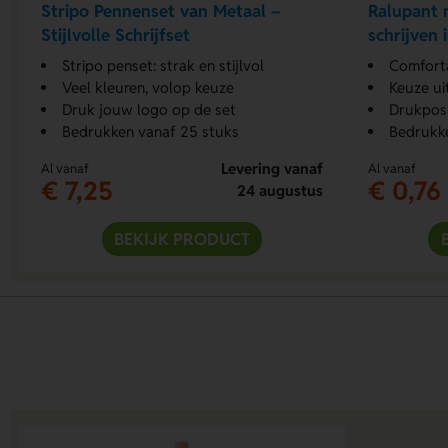
Stripo Pennenset van Metaal –
Ralupant m
Stijlvolle Schrijfset
schrijven i
Stripo penset: strak en stijlvol
Comforta
Veel kleuren, volop keuze
Keuze ui
Druk jouw logo op de set
Drukposi
Bedrukken vanaf 25 stuks
Bedrukk
Levering vanaf
Al vanaf
Al vanaf
€ 7,25
€ 0,76
24 augustus
BEKIJK PRODUCT