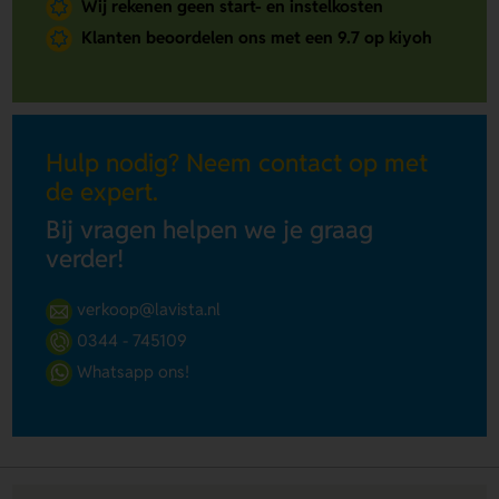
Wij rekenen geen start- en instelkosten
Klanten beoordelen ons met een 9.7 op kiyoh
Hulp nodig? Neem contact op met
de expert.
Bij vragen helpen we je graag
verder!
verkoop@lavista.nl
0344 - 745109
Whatsapp ons!