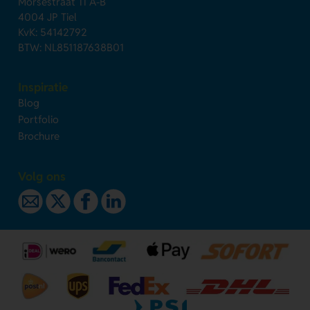
Morsestraat 11 A-B
4004 JP Tiel
KvK: 54142792
BTW: NL851187638B01
Inspiratie
Blog
Portfolio
Brochure
Volg ons