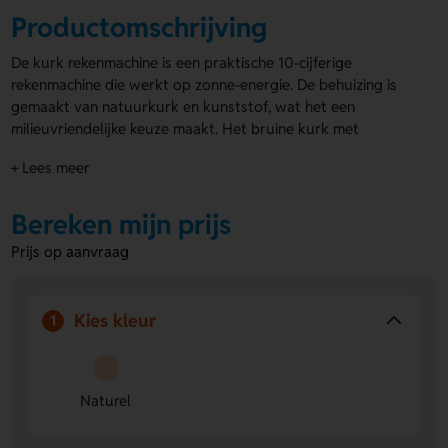
Productomschrijving
De kurk rekenmachine is een praktische 10-cijferige
rekenmachine die werkt op zonne-energie. De behuizing is
gemaakt van natuurkurk en kunststof, wat het een
milieuvriendelijke keuze maakt. Het bruine kurk met
accenten geeft de rekenmachine een stijlvolle uitstraling. De
+ Lees meer
rekenmachine kurk wordt geleverd met een knoopcelbatterij
voor extra zekerheid. Een
bedrukte rekenmachine
is ideaal
voor promoties en relaties. Laat je logo bij het scherm
Bereken mijn prijs
plaatsen voor een persoonlijke touch. Kies voor de kurk
Prijs op aanvraag
rekenmachine en maak een duurzame indruk op je klanten!
Voordelen van de kurk rekenmachine
Kies kleur
1
Duurzaam en milieuvriendelijk:
Gemaakt van
natuurkurk en kunststof en werkt op zonne-energie,
wat zorgt voor een lage ecologische voetafdruk.
Stijlvol design:
Bruin kurk met accenten geeft een
Naturel
natuurlijke en professionele uitstraling, geschikt voor op
kantoor of als relatiegeschenk.