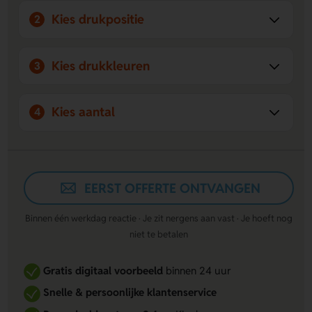
Bedrukking met logo mogelijk:
Personaliseer de
Kies drukpositie
2
rekenmachine door je logo bij het scherm te plaatsen,
ideaal voor promoties en klantrelaties.
Kies drukkleuren
3
Kies aantal
4
EERST OFFERTE ONTVANGEN
Binnen één werkdag reactie · Je zit nergens aan vast · Je hoeft nog
niet te betalen
Gratis digitaal voorbeeld
binnen 24 uur
Snelle & persoonlijke klantenservice