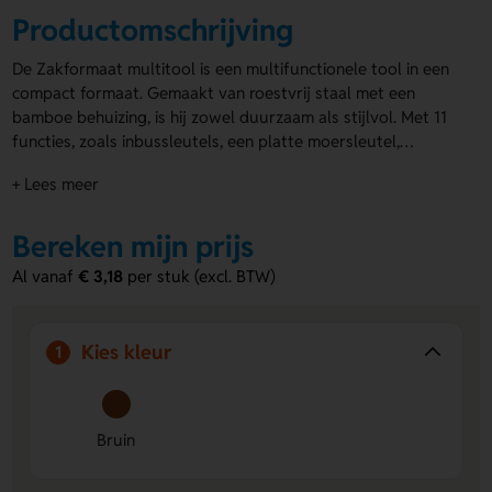
Productomschrijving
De Zakformaat multitool is een multifunctionele tool in een
compact formaat. Gemaakt van roestvrij staal met een
bamboe behuizing, is hij zowel duurzaam als stijlvol. Met 11
functies, zoals inbussleutels, een platte moersleutel,
hulsverlenger, kruiskopschroevendraaier en dopsleutel, is
+ Lees meer
deze multitool zeer praktisch. De afmetingen zijn 9x2,5x3,8
cm, ideaal om mee te nemen. Je kunt de
multitools
eenvoudig bedrukken of graveren aan de voor- of
Bereken mijn prijs
achterzijde. Maak indruk op je klanten met de Zakformaat
Al vanaf
€ 3,18
per stuk (excl. BTW)
multitool als uniek relatiegeschenk!
Kies kleur
1
Bruin