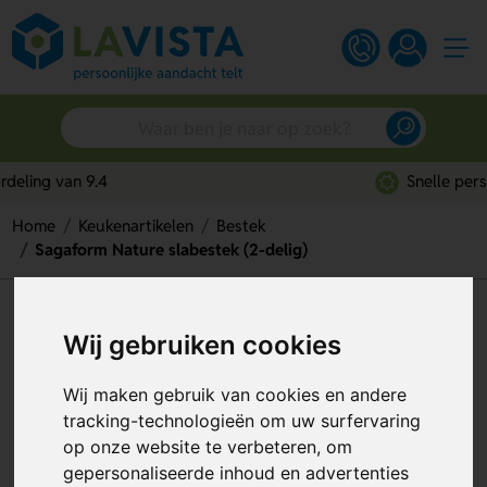
Snelle persoonlijke service
Home
Keukenartikelen
Bestek
Sagaform Nature slabestek (2-delig)
Sagaform Nature slabestek (2-
Wij gebruiken cookies
delig)
Wij maken gebruik van cookies en andere
Artikelnummer:
329636
tracking-technologieën om uw surfervaring
op onze website te verbeteren, om
gepersonaliseerde inhoud en advertenties