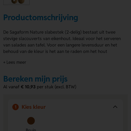
Productomschrijving
De Sagaform Nature slabestek (2-delig) bestaat uit twee
stevige slacouverts van eikenhout. Ideaal voor het serveren
van salades aan tafel. Voor een langere levensduur en het
behoud van de kleur is het aan te raden om het hout
regelmatig te oliën. Je kunt het handvat van het
bestek laten
+ Lees meer
graveren
met een naam of logo. De Sagaform Nature
slabestek (2-delig) voegt een natuurlijke sfeer toe aan elke
Bereken mijn prijs
maaltijd.
Al vanaf
€ 10,93
per stuk (excl. BTW)
Voordelen van de Sagaform Nature
slabestek (2-delig)
Gemaakt van eikenhout
– Duurzaam materiaal met een
Kies kleur
1
warme, natuurlijke uitstraling.
Graveerbaar handvat
– Voeg eenvoudig een naam of
logo toe op het handvat.
Bruin
Lange levensduur bij onderhoud
– Regelmatig oliën