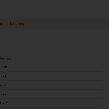
es
Levering
Kleuren
1,08
1,21
7,92
5,72
4,29