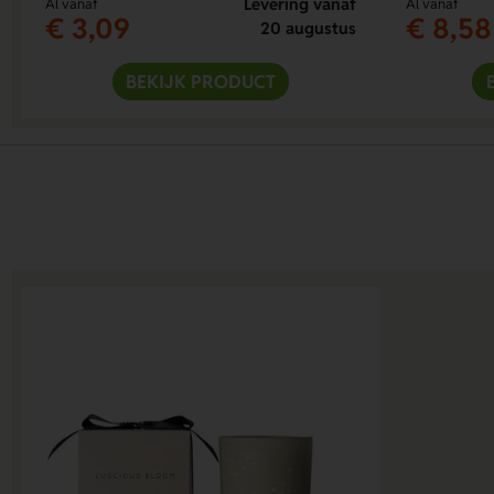
Levering vanaf
Al vanaf
Al vanaf
€ 3,09
€ 8,58
20 augustus
BEKIJK PRODUCT