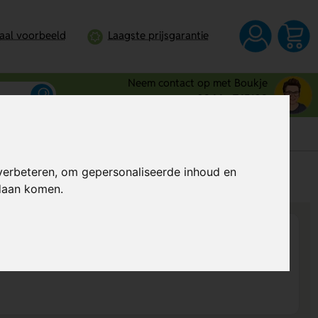
taal voorbeeld
Laagste prijsgarantie
Neem contact op met Boukje
0344 - 745109
verbeteren, om gepersonaliseerde inhoud en
s
Al vanaf
€ 12,92
per stuk (excl. BTW)
ndaan komen.