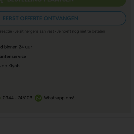
EERST OFFERTE ONTVANGEN
actie · Je zit nergens aan vast · Je hoeft nog niet te betalen
ld
binnen 24 uur
lantenservice
4
op Kiyoh
0344 - 745109
Whatsapp ons!