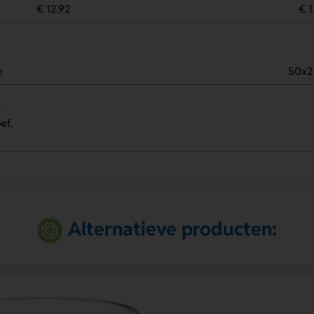
€ 12,92
€ 1
e
50x
.
ef.
Alternatieve producten: