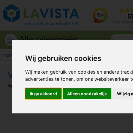
9,4
5
kiyoh beo
Alle categorieën
Home
Woonaccessoires
Kaarsen
Luxe kaarsen
Victori
Wij gebruiken cookies
Wij maken gebruik van cookies en andere track
Victorian Luscious Bloom kaars
advertenties te tonen, om ons websiteverkeer 
Artikelnummer:
329909
Ik ga akkoord
Alleen noodzakelijk
Wijzig 