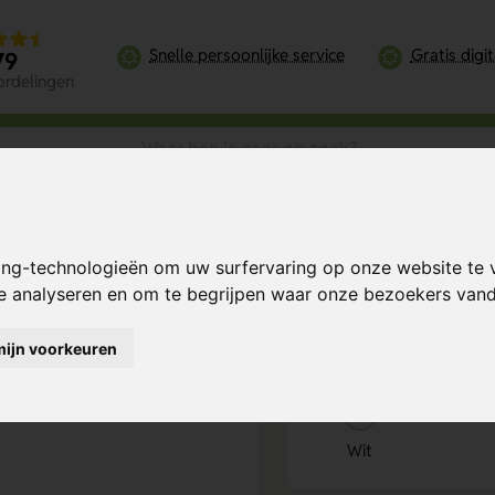
Snelle persoonlijke service
Gratis digi
79
ordelingen
an Luscious Bloom kaars
ing-technologieën om uw surfervaring op onze website te 
Bereken mijn prij
te analyseren en om te begrijpen waar onze bezoekers va
mijn voorkeuren
Kies kleur
1
Wit