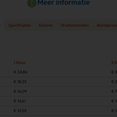
Meer informatie
e
Specificaties
Kleuren
Druktechnieken
Bestelproc
1 Kleur
2 
€ 24,86
€ 3
€ 18,25
€ 2
€ 16,09
€ 1
€ 14,61
€ 1
€ 13,55
€ 1