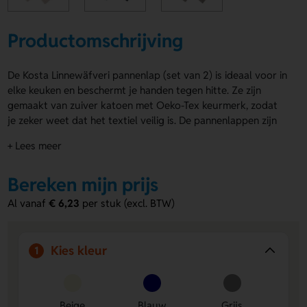
Productomschrijving
De Kosta Linnewäfveri pannenlap (set van 2) is ideaal voor in
elke keuken en beschermt je handen tegen hitte. Ze zijn
gemaakt van zuiver katoen met Oeko-Tex keurmerk, zodat
je zeker weet dat het textiel veilig is. De pannenlappen zijn
gewatteerd en voorzien van een leuk detail in PU-leer,
+ Lees meer
inclusief lus om op te hangen. Je kunt de Kosta Linnewäfveri
pannenlap ook personaliseren met een bedrukking,
Bereken mijn prijs
bijvoorbeeld met een logo of naam. Bestel deze set vandaag
nog en geef je keuken een praktische aanvulling.
Al vanaf
€ 6,23
per stuk (excl. BTW)
Voordelen van de Kosta Linnewäfveri
pannenlap
Kies kleur
1
Veilig materiaal:
Gemaakt van zuiver katoen met Oeko-
Tex keurmerk voor gegarandeerd veilig textiel.
Gemakkelijk op te hangen:
Lus van PU-leer maakt het
Beige
Blauw
Grijs
eenvoudig de pannenlap op te bergen.