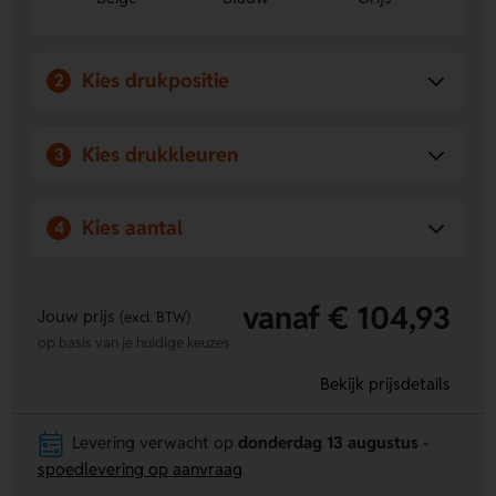
Personaliseerbaar:
Laat een bedrukking aanbrengen
voor een persoonlijke touch of branding.
Kies drukpositie
2
Kies drukkleuren
3
Kies aantal
4
vanaf € 104,93
Jouw prijs
(excl. BTW)
op basis van je huidige keuzes
Bekijk prijsdetails
Levering verwacht op
donderdag 13 augustus
-
spoedlevering op aanvraag