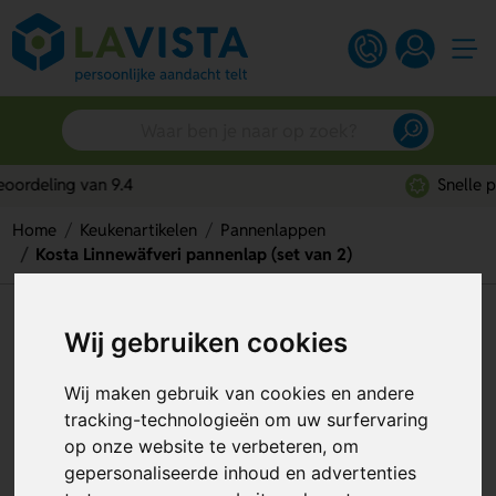
Snelle persoonlijke service
Home
Keukenartikelen
Pannenlappen
Kosta Linnewäfveri pannenlap (set van 2)
Kosta Linnewäfveri pannenlap
Wij gebruiken cookies
(set van 2)
Wij maken gebruik van cookies en andere
Artikelnummer:
330104
tracking-technologieën om uw surfervaring
op onze website te verbeteren, om
gepersonaliseerde inhoud en advertenties