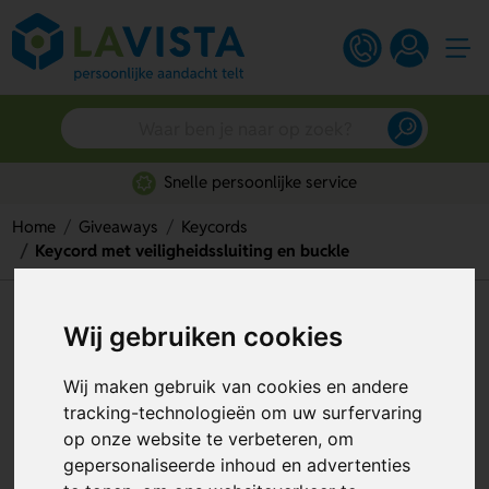
Snelle persoonlijke service
Home
Giveaways
Keycords
Keycord met veiligheidssluiting en buckle
Keycord met veiligheidssluiting
Wij gebruiken cookies
en buckle
Wij maken gebruik van cookies en andere
Artikelnummer:
317294
tracking-technologieën om uw surfervaring
op onze website te verbeteren, om
Custom made
gepersonaliseerde inhoud en advertenties