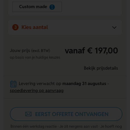
verkleint de kans op letsel.
Custom made
Full colour bedrukking:
All-over sublimatie met jouw
ontwerp, enkel- of dubbelzijdig.
Flexibele uitvoering:
Keuze uit clips, breedtes en een
Kies aantal
3
optionele badge.
vanaf € 197,00
Jouw prijs
(excl. BTW)
op basis van je huidige keuzes
Bekijk prijsdetails
Levering verwacht op
maandag 31 augustus
-
spoedlevering op aanvraag
EERST OFFERTE ONTVANGEN
Binnen één werkdag reactie · Je zit nergens aan vast · Je hoeft nog