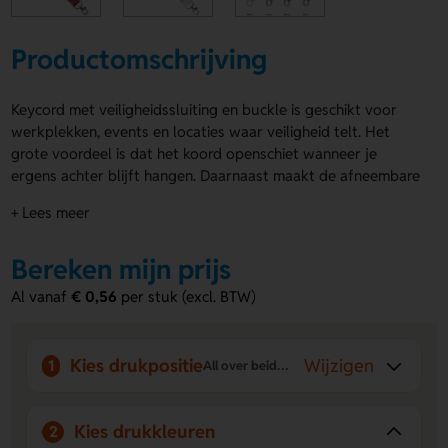
Productomschrijving
Keycord met veiligheidssluiting en buckle is geschikt voor
werkplekken, events en locaties waar veiligheid telt. Het
grote voordeel is dat het koord openschiet wanneer je
ergens achter blijft hangen. Daarnaast maakt de afneembare
gesp het makkelijk om sleutels of een toegangspas los te
+ Lees meer
koppelen. Gemaakt van fijn polyester. Je kiest standaard
voor een metalen karabijnhaak of andere clips. Het lint
Bereken mijn prijs
bestaat uit 80 cm + 12 cm en is 2 cm breed (andere breedtes
op aanvraag). De keycords worden all-over bedrukt met full
Al vanaf
€ 0,56
per stuk (excl. BTW)
colour sublimatie met jouw ontwerp. Enkel- of dubbelzijdig,
met verschillende ontwerpen per zijde is mogelijk. Optioneel
leverbaar met badge. Bestel snel of vraag een offerte aan.
Kies drukpositie
Wijzigen
1
All over beide zijden
Voordelen van de Keycord met
veiligheidssluiting en buckle
Kies drukkleuren
2
Veiligheidssluiting:
Schiet open bij spanning en