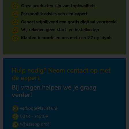
Onze producten zijn van topkwaliteit
Persoonlijk advies van een expert
Geheel vrijblijvend een gratis digitaal voorbeeld
Wij rekenen geen start- en instelkosten
Klanten beoordelen ons met een 9.7 op kiyoh
Hulp nodig? Neem contact op met
de expert.
Bij vragen helpen we je graag
verder!
verkoop@lavista.nl
0344 - 745109
Whatsapp ons!