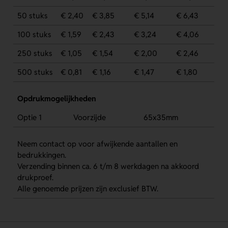
50 stuks
€ 2,40
€ 3,85
€ 5,14
€ 6,43
100 stuks
€ 1,59
€ 2,43
€ 3,24
€ 4,06
250 stuks
€ 1,05
€ 1,54
€ 2,00
€ 2,46
500 stuks
€ 0,81
€ 1,16
€ 1,47
€ 1,80
Opdrukmogelijkheden
Optie 1
Voorzijde
65x35mm
Neem contact op voor afwijkende aantallen en
bedrukkingen.
Verzending binnen ca. 6 t/m 8 werkdagen na akkoord
drukproef.
Alle genoemde prijzen zijn exclusief BTW.