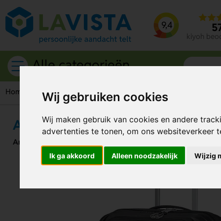
9,4
5
kiyoh beo
Alle categorieën
Home
Reisartikelen
Koffers
American Tourister koffer
A
Wij gebruiken cookies
Wij maken gebruik van cookies en andere track
American Tourister Airconic Spinn
advertenties te tonen, om ons websiteverkeer 
Artikelnummer:
332963
Ik ga akkoord
Alleen noodzakelijk
Wijzig 