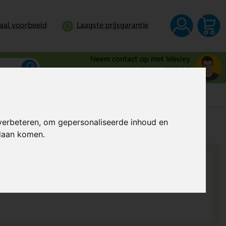
taal voorbeeld
Laagste prijsgarantie
Neem contact op met Wesley
0344 - 745109
verbeteren, om gepersonaliseerde inhoud en
s
Al vanaf
€ 102,94
per stuk (excl. BTW)
ndaan komen.