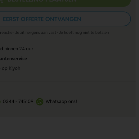
EERST OFFERTE ONTVANGEN
actie · Je zit nergens aan vast · Je hoeft nog niet te betalen
ld
binnen 24 uur
lantenservice
4
op Kiyoh
0344 - 745109
Whatsapp ons!