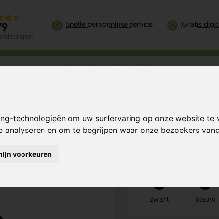
Snelle persoonlijke service
Gratis digi
79
ordelingen
merican Tourister Airconic Spinner 55/20 15.6"
ing-technologieën om uw surfervaring op onze website te 
er 55/20 15.6"
Bereken mijn prij
te analyseren en om te begrijpen waar onze bezoekers va
mijn voorkeuren
Kies kleur
1
Zwart
Blauw