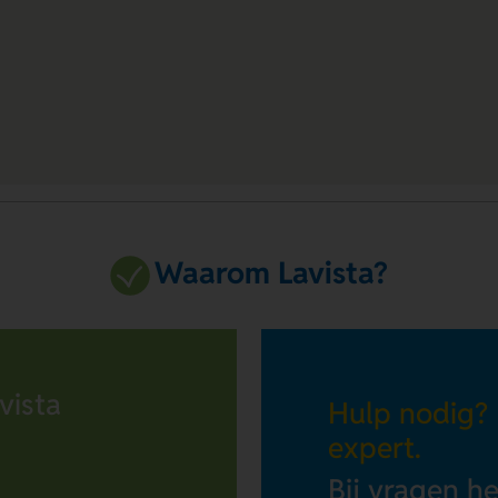
Waarom Lavista?
vista
Hulp nodig?
expert.
Bij vragen h