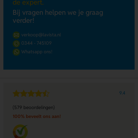
de expert.
Bij vragen helpen we je graag
verder!
verkoop@lavista.nl
0344 - 745109
Whatsapp ons!
9.4
(579 beoordelingen)
100% beveelt ons aan!