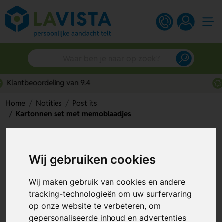
Snelle persoonlijke service
Home
Notities
Post its
Kartonnen set met memoblaadjes
Kartonnen set met
Wij gebruiken cookies
memoblaadjes
Artikelnummer:
49075
Wij maken gebruik van cookies en andere
tracking-technologieën om uw surfervaring
op onze website te verbeteren, om
gepersonaliseerde inhoud en advertenties