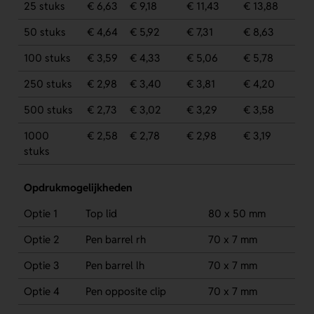
25 stuks
€ 6,63
€ 9,18
€ 11,43
€ 13,88
50 stuks
€ 4,64
€ 5,92
€ 7,31
€ 8,63
100 stuks
€ 3,59
€ 4,33
€ 5,06
€ 5,78
250 stuks
€ 2,98
€ 3,40
€ 3,81
€ 4,20
500 stuks
€ 2,73
€ 3,02
€ 3,29
€ 3,58
1000
€ 2,58
€ 2,78
€ 2,98
€ 3,19
stuks
Opdrukmogelijkheden
Optie 1
Top lid
80 x 50 mm
Optie 2
Pen barrel rh
70 x 7 mm
Optie 3
Pen barrel lh
70 x 7 mm
Optie 4
Pen opposite clip
70 x 7 mm