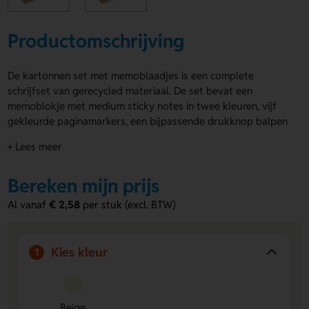
Productomschrijving
De kartonnen set met memoblaadjes is een complete
schrijfset van gerecycled materiaal. De set bevat een
memoblokje met medium sticky notes in twee kleuren, vijf
gekleurde paginamarkers, een bijpassende drukknop balpen
met papieren houder en blauwe inkt, een penhouder én een
+ Lees meer
transparante liniaal van 12 cm. De kartonnen set met
memoblaadjes is te personaliseren met jouw logo of naam,
Bereken mijn prijs
zowel op de pen als op de kaft.
Al vanaf
€ 2,58
per stuk (excl. BTW)
Voordelen van de kartonnen set met
memoblaadjes
Volledige schrijfset in één
– Inclusief memoblaadjes,
Kies kleur
1
paginamarkers, pen en liniaal.
Gemaakt van gerecycled materiaal
– Duurzame keuze
met gerecycled karton en papier.
Beige
Te bedrukken met eigen ontwerp
– Voorzie de pen en