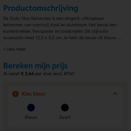
Productomschrijving
De Stylo Vino Kelnermes is een elegant, uitklapbaar
kelnermes van roestvrij staal en aluminium. Het bevat een
kurkentrekker, flesopener en loodsnijder. Dit stijlvolle
accessoire meet 12,3 x 3,2 cm. Je hebt de keuze uit blauw of
zwart. Laat de Stylo Vino Kelnermes graveren op de voor- en
+ Lees meer
achterzijde van de handgreep. Met deze
flesopeners met
gravering
is jouw logo overal zichtbaar. Laat jouw merk
schitteren met dit praktische en stijlvolle kelnermes!
Bereken mijn prijs
Al vanaf
€ 2,66
per stuk (excl. BTW)
Kies kleur
1
Blauw
Zwart