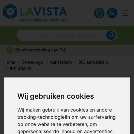
Snelle persoonlijke service
Home
Giveaways
Aanstekers
BIC aanstekers
BIC J26 XL
BIC J26 XL
Wij gebruiken cookies
Artikelnummer:
139114
Wij maken gebruik van cookies en andere
tracking-technologieën om uw surfervaring
op onze website te verbeteren, om
gepersonaliseerde inhoud en advertenties