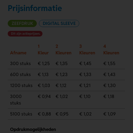
Prijsinformatie
ZEEFDRUK
DIGITAL SLEEVE
Dit zijn actieprijzen.
1
2
3
4
Afname
Kleur
Kleuren
Kleuren
Kleuren
300 stuks
€ 1,25
€ 1,35
€ 1,45
€ 1,55
600 stuks
€ 1,13
€ 1,23
€ 1,33
€ 1,43
1200 stuks
€ 1,03
€ 1,12
€ 1,21
€ 1,30
3000
€ 0,94
€ 1,02
€ 1,10
€ 1,18
stuks
5100 stuks
€ 0,88
€ 0,95
€ 1,02
€ 1,09
Opdrukmogelijkheden