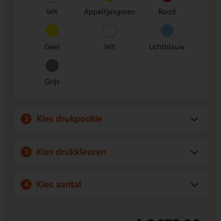
3000 keer mee, waardoor jouw boodschap langdurig
Wit
Appeltjesgroen
Rood
wordt verspreid.
Breed kleurenaanbod:
Verkrijgbaar in diverse kleuren,
waardoor je een aansteker kunt kiezen die perfect bij
Geel
Wit
Lichtblauw
jouw merk past.
Grijs
Kies drukpositie
2
Kies drukkleuren
3
Kies aantal
4