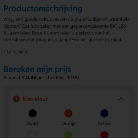
Productomschrijving
Wil jij een goede indruk maken op jouw huidige of potentiële
klanten? Dat lukt zeker met een gepersonaliseerde BIC J26
XL aansteker. Deze XL aansteker is perfect voor het
bedrukken met jouw logo aangezien het grotere formaat
ervoor zorgt dat jouw logo groter en duidelijker zichtbaar
+ Lees meer
is. Daarnaast gaat de BIC J26 XL maar liefst 3000 keer mee,
waardoor jouw branding langdurig en effectief wordt
verspreid. Deze comfortabele en duurzame aansteker is
Bereken mijn prijs
verkrijgbaar in diverse kleuren, zoals zwart, wit, oranje, geel,
Al vanaf
€ 0,88
per stuk (excl. BTW)
appelgroen, lichtblauw, donkerblauw en grijs. Voor het
bedrukken van aanstekers
kun je vertrouwen op de
expertise, persoonlijk advies en gratis drukproef van Lavista.
Kies kleur
1
Voordelen van de BIC J26 XL aansteker
Groot bedrukbaar oppervlak:
Dankzij het XL-formaat is
jouw logo groter en duidelijker zichtbaar, wat zorgt
Zwart
Oranje
Blauw
voor effectieve branding.
Duurzaam en langdurig gebruik:
De aansteker gaat tot