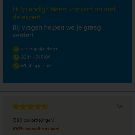
Hulp nodig? Neem contact op met
de expert.
Bij vragen helpen we je graag
verder!
verkoop@lavista.nl
0344 - 745109
Whatsapp ons!
9.4
(580 beoordelingen)
100% beveelt ons aan!