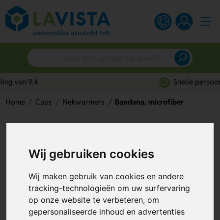
Snelle persoonlijke service
Home
Caps
Nekwarmers
Bandana, microfiber
Bandana, microfiber
Wij gebruiken cookies
Artikelnummer:
75952
Wij maken gebruik van cookies en andere
tracking-technologieën om uw surfervaring
op onze website te verbeteren, om
gepersonaliseerde inhoud en advertenties