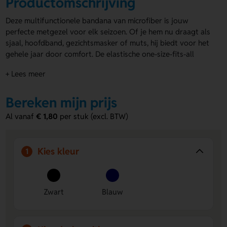
Productomschrijving
Deze multifunctionele bandana van microfiber is jouw
perfecte metgezel voor elk seizoen. Of je hem nu draagt als
sjaal, hoofdband, gezichtsmasker of muts, hij biedt voor het
gehele jaar door comfort. De elastische one-size-fits-all
pasvorm zorgt ervoor dat hij geschikt is voor iedereen.
+ Lees meer
Verkrijgbaar in klassiek zwart, fel rood, fris wit of diepblauw.
Personaliseer deze bandana met je eigen logo, naam of
ontwerp op één of twee posities. Ideaal voor promoties,
Bereken mijn prijs
sportevenementen of gewoon als praktisch mode-item.
Al vanaf
€ 1,80
per stuk (excl. BTW)
Voordelen van de multifunctionele
microfiber bandana
Kies kleur
1
Veelzijdig draagbaar:
Te gebruiken als sjaal, hoofdband,
gezichtsmasker of muts, geschikt voor elk seizoen.
Comfortabele pasvorm:
Elastische one-size-fits-all, past
bij iedereen en biedt langdurig draagcomfort.
Zwart
Blauw
Personaliseerbaar:
Eenvoudig te bedrukken of graveren
met je eigen logo, naam of ontwerp op één of twee
posities, perfect voor promoties of evenementen.