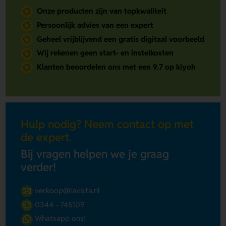
Onze producten zijn van topkwaliteit
Persoonlijk advies van een expert
Geheel vrijblijvend een gratis digitaal voorbeeld
Wij rekenen geen start- en instelkosten
Klanten beoordelen ons met een 9.7 op kiyoh
Hulp nodig? Neem contact op met
de expert.
Bij vragen helpen we je graag
verder!
verkoop@lavista.nl
0344 - 745109
Whatsapp ons!