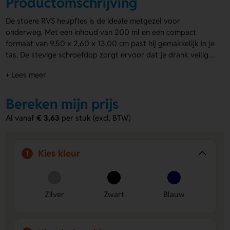
Productomschrijving
De stoere RVS heupfles is de ideale metgezel voor
onderweg. Met een inhoud van 200 ml en een compact
formaat van 9,50 x 2,60 x 13,00 cm past hij gemakkelijk in je
tas. De stevige schroefdop zorgt ervoor dat je drank veilig
bewaard blijft. Deze RVS heupfles is beschikbaar in de
+ Lees meer
kleuren zilver, blauw en zwart. Zit per stuk in een doosje
verpakt. Personaliseer hem met jouw logo of tekst op de
voor- en eventueel de achterzijde. Je kunt kiezen voor
Bereken mijn prijs
bedrukking of gravering voor een stijlvolle afwerking. Een
Al vanaf
€ 3,63
per stuk (excl. BTW)
uniek en praktisch geschenk voor elke gelegenheid. Maak
indruk met onze
heupflessen met logo!
Kies kleur
1
Zilver
Zwart
Blauw