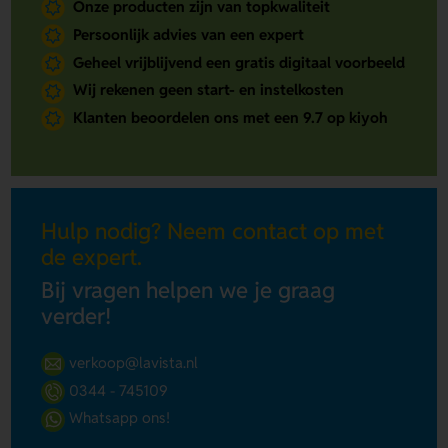
Onze producten zijn van topkwaliteit
Persoonlijk advies van een expert
Geheel vrijblijvend een gratis digitaal voorbeeld
Wij rekenen geen start- en instelkosten
Klanten beoordelen ons met een 9.7 op kiyoh
Hulp nodig? Neem contact op met
de expert.
Bij vragen helpen we je graag
verder!
verkoop@lavista.nl
0344 - 745109
Whatsapp ons!