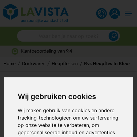
Snelle persoonlijke service
Home
Drinkwaren
Heupflessen
Rvs Heupfles In Kleur
Rvs Heupfles In Kleur
Artikelnummer:
81805
Wij gebruiken cookies
Wij maken gebruik van cookies en andere
tracking-technologieën om uw surfervaring
op onze website te verbeteren, om
gepersonaliseerde inhoud en advertenties