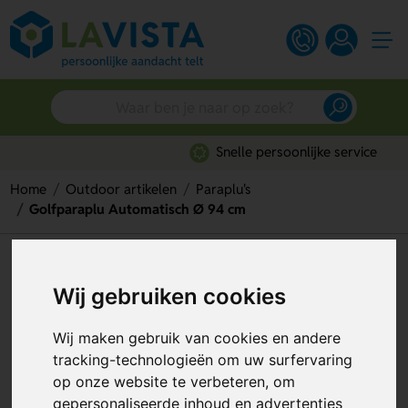
Snelle persoonlijke service
Home
Outdoor artikelen
Paraplu's
Golfparaplu Automatisch Ø 94 cm
Golfparaplu Automatisch Ø 94
Wij gebruiken cookies
cm
Artikelnummer:
81977
Wij maken gebruik van cookies en andere
tracking-technologieën om uw surfervaring
op onze website te verbeteren, om
gepersonaliseerde inhoud en advertenties