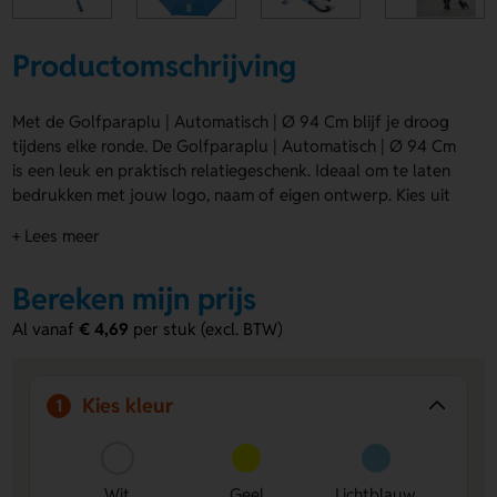
Productomschrijving
Met de Golfparaplu | Automatisch | Ø 94 Cm blijf je droog
tijdens elke ronde. De Golfparaplu | Automatisch | Ø 94 Cm
is een leuk en praktisch relatiegeschenk. Ideaal om te laten
bedrukken met jouw logo, naam of eigen ontwerp. Kies uit
Wit, Geel, Lichtblauw, Blauw, Oranje, Rood, Limoengroen,
+ Lees meer
Groen en Zwart. Laat jouw ontwerp plaatsen op panel 2,
Segment 1, Segment 3 of panel 4. Bestel of vraag een prijs
Bereken mijn prijs
op.
Al vanaf
€ 4,69
per stuk (excl. BTW)
Voordelen van de Golfparaplu |
Automatisch | Ø 94 Cm
Ruimte voor bedrukking
- Laat eenvoudig een logo,
Kies kleur
1
naam of eigen ontwerp plaatsen op meerdere
drukposities.
Handig automatisch systeem
- Snel open, dus direct
Wit
Geel
Lichtblauw
beschermd tegen regen.