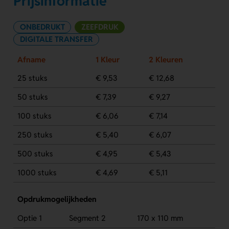
Prijsinformatie
ONBEDRUKT
ZEEFDRUK
DIGITALE TRANSFER
Afname
1 Kleur
2 Kleuren
25 stuks
€ 9,53
€ 12,68
50 stuks
€ 7,39
€ 9,27
100 stuks
€ 6,06
€ 7,14
250 stuks
€ 5,40
€ 6,07
500 stuks
€ 4,95
€ 5,43
1000 stuks
€ 4,69
€ 5,11
Opdrukmogelijkheden
Optie 1
Segment 2
170 x 110 mm