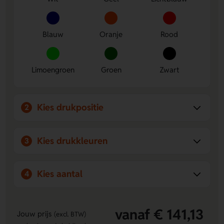
Veel kleurkeuze
- Verkrijgbaar in Wit, Geel, Lichtblauw,
Blauw, Oranje, Rood, Limoengroen, Groen en Zwart.
Blauw
Oranje
Rood
Voor
paraplus bedrukken
kunt u altijd vrijblijvend contact
opnemen met Lavista voor een gratis drukproef.
Limoengroen
Groen
Zwart
Kies drukpositie
2
Kies drukkleuren
3
Kies aantal
4
vanaf € 141,13
Jouw prijs
(excl. BTW)