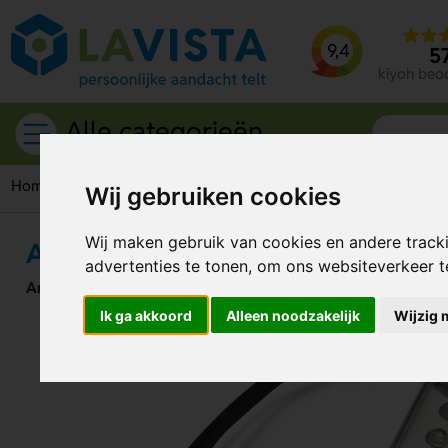
9,4
5
kiyoh beo
Alle categorieën
Home
Outdoor artikelen
Zaklampen
Aluminium zaklamp
Wij gebruiken cookies
Wij maken gebruik van cookies en andere track
Aluminium zaklamp met magneet
advertenties te tonen, om ons websiteverkeer 
Artikelnummer:
93411
Ik ga akkoord
Alleen noodzakelijk
Wijzig 