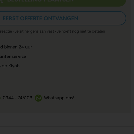
EERST OFFERTE ONTVANGEN
actie · Je zit nergens aan vast · Je hoeft nog niet te betalen
ld
binnen 24 uur
lantenservice
4
op Kiyoh
0344 - 745109
Whatsapp ons!