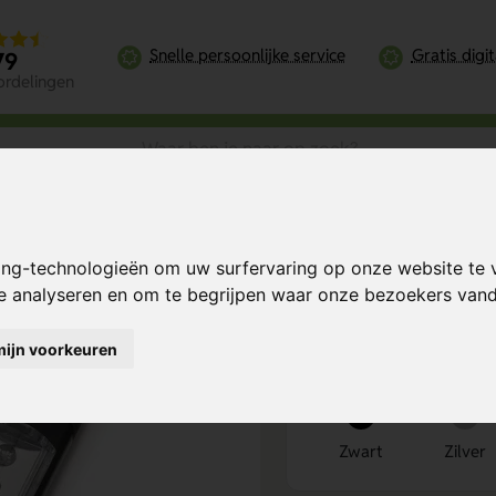
Snelle persoonlijke service
Gratis digi
79
ordelingen
 met magneet
ing-technologieën om uw surfervaring op onze website te 
Bereken mijn prij
te analyseren en om te begrijpen waar onze bezoekers va
mijn voorkeuren
Kies kleur
1
Zwart
Zilver