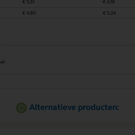
€ 5,51
€ 6,18
€ 4,80
€ 5,26
p
.
ef.
Alternatieve producten: