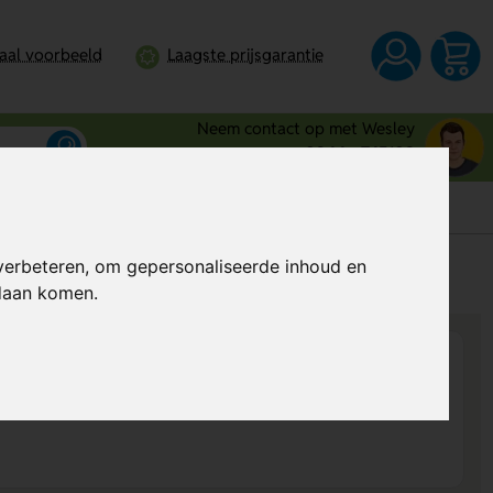
taal voorbeeld
Laagste prijsgarantie
Neem contact op met Wesley
0344 - 745109
verbeteren, om gepersonaliseerde inhoud en
s
Al vanaf
€ 4,25
per stuk (excl. BTW)
ndaan komen.