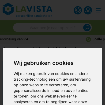
Snelle persoonlijke service
Home
Speelgoed
Puzzels
Schuifpuzzels
Wij gebruiken cookies
Schuifpuzzels bedrukken
Wij maken gebruik van cookies en andere
Op zoek naar een creatief promotiemateriaal?
tracking-technologieën om uw surfervaring
Wat dacht je van een
schuifpuzzel bedrukken
?
op onze website te verbeteren, om
Het doel van deze puzzel is om alle 16
gepersonaliseerde inhoud en advertenties
puzzelstukjes op de juiste plek te schuiven om
te tonen, om ons websiteverkeer te
+ Lees meer
het ontwerp weer compleet te maken. Perfect
analyseren en om te begrijpen waar onze
voor het stimuleren van de geest en het