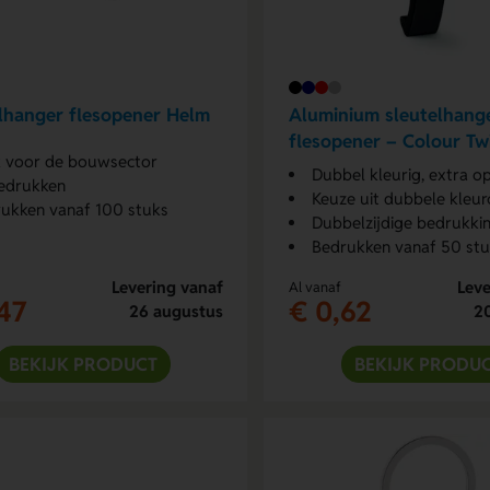
lhanger flesopener Helm
Aluminium sleutelhang
flesopener – Colour Tw
 voor de bouwsector
Dubbel kleurig, extra o
edrukken
Keuze uit dubbele kleurc
ukken vanaf 100 stuks
Dubbelzijdige bedrukki
Bedrukken vanaf 50 st
Levering vanaf
Leve
Al vanaf
47
€ 0,62
26 augustus
2
BEKIJK PRODUCT
BEKIJK PRODU