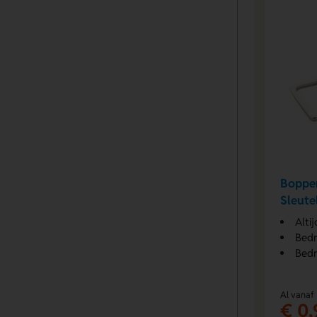
Boppe
Sleute
Alti
Bedr
Bedr
Al vanaf
€ 0,