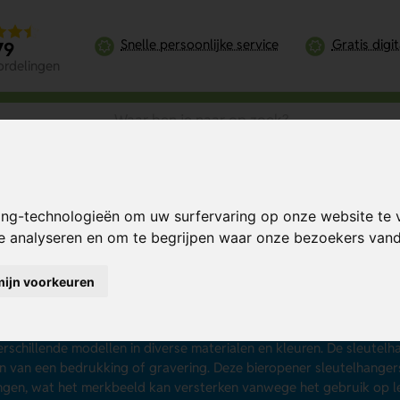
Snelle persoonlijke service
Gratis digi
79
ordelingen
esopener
ing-technologieën om uw surfervaring op onze website te 
te analyseren en om te begrijpen waar onze bezoekers va
eutelhangers met flesopen
mijn voorkeuren
sleutelhangers met flesopener
zijn effectief als promotiemateriaal
lbos, stellen ze je in staat om op ieder moment een flesje te openen
dens een vrijdagmiddagborrel. Wij hebben een ruim assortiment met
erschillende modellen in diverse materialen en kleuren. De sleute
 van een bedrukking of gravering. Deze bieropener sleutelhangers
gen, wat het merkbeeld kan versterken vanwege het gebruik op le