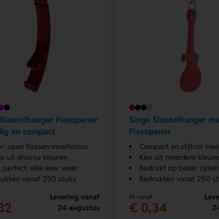
 Sleutelhanger Flesopener
Singe Sleutelhanger m
dig en compact
Flesopener
er: open flessen moeiteloos
Compact en stijlvol me
e uit diverse kleuren
Kies uit meerdere kleur
 perfect, elke keer weer
Bedrukt op beide zijden
ukken vanaf 250 stuks
Bedrukken vanaf 250 s
Levering vanaf
Leve
Al vanaf
32
€ 0,34
24 augustus
2