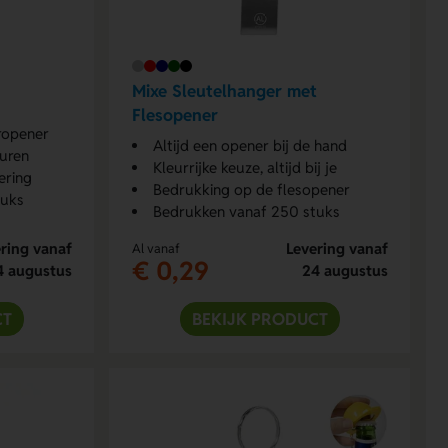
Mixe Sleutelhanger met
Flesopener
eropener
Altijd een opener bij de hand
euren
Kleurrijke keuze, altijd bij je
ering
Bedrukking op de flesopener
tuks
Bedrukken vanaf 250 stuks
ring vanaf
Levering vanaf
Al vanaf
€ 0,29
4 augustus
24 augustus
CT
BEKIJK PRODUCT