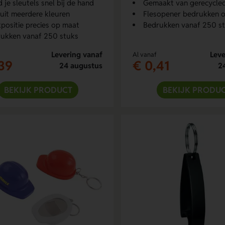
jd je sleutels snel bij de hand
Gemaakt van gerecycled a
 uit meerdere kleuren
Flesopener bedrukken o
positie precies op maat
Bedrukken vanaf 250 s
ukken vanaf 250 stuks
Levering vanaf
Leve
Al vanaf
39
€ 0,41
24 augustus
2
BEKIJK PRODUCT
BEKIJK PRODU