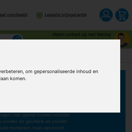
taal voorbeeld
Laagste prijsgarantie
Neem contact op met Wesley
0344 - 745109
verbeteren, om gepersonaliseerde inhoud en
ndaan komen.
er
. Door ze te bevestigen aan de
, bijvoorbeeld thuis, op een picknick
 sleutelhangers met bieropener in
lhangers met opener kunnen voorzien
 worden als geschenk als positief
uke momenten, zoals een borrel.