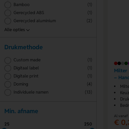
Bamboo
(1)
Gerecycled ABS
(1)
Gerecycled aluminium
(2)
Drukmethode
Custom made
(1)
Digitaal label
(1)
Milter
Digitale print
(1)
– Han
Doming
(4)
Milt
Individuele namen
(13)
Keuz
Druk
Bedr
Min. afname
Al vanaf
€ 0,
25
250