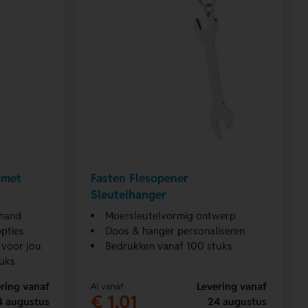
 met
Fasten Flesopener
Sleutelhanger
 hand
Moersleutelvormig ontwerp
opties
Doos & hanger personaliseren
 voor jou
Bedrukken vanaf 100 stuks
uks
ring vanaf
Levering vanaf
Al vanaf
€ 1,01
4 augustus
24 augustus