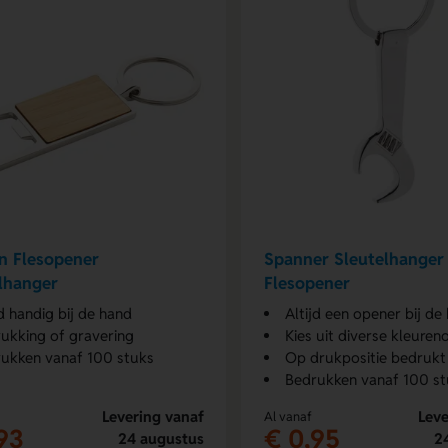
n Flesopener
Spanner Sleutelhanger
lhanger
Flesopener
jd handig bij de hand
Altijd een opener bij de
ukking of gravering
Kies uit diverse kleuren
ukken vanaf 100 stuks
Op drukpositie bedrukt
Bedrukken vanaf 100 st
Levering vanaf
Leve
Al vanaf
93
€ 0,95
24 augustus
2