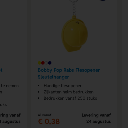
et
Bobby Pop Rabs Flesopener
Sleutelhanger
e te nemen
Handige flesopener
en
Zijkanten helm bedrukken
Bedrukken vanaf 250 stuks
tuks
ring vanaf
Levering vanaf
Al vanaf
€ 0,38
4 augustus
24 augustus