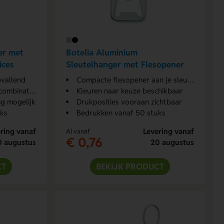
er met
Botelia Aluminium
ices
Sleutelhanger met Flesopener
pvallend
Compacte flesopener aan je sleutelbos
ombinaties
Kleuren naar keuze beschikbaar
ng mogelijk
Drukposities vooraan zichtbaar
uks
Bedrukken vanaf 50 stuks
ring vanaf
Levering vanaf
Al vanaf
€ 0,76
0 augustus
20 augustus
CT
BEKIJK PRODUCT