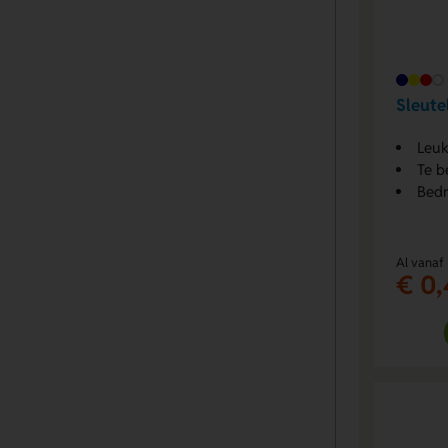
Sleute
Leuk
Te b
Bedr
Al vanaf
€ 0,