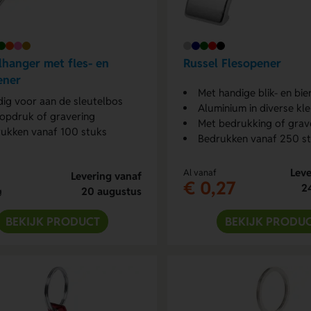
lhanger met fles- en
Russel Flesopener
ener
Met handige blik- en bi
ig voor aan de sleutelbos
Aluminium in diverse kl
opdruk of gravering
Met bedrukking of grav
ukken vanaf 100 stuks
Bedrukken vanaf 250 s
Leve
Al vanaf
Levering vanaf
€ 0,27
2
20 augustus
g
BEKIJK PRODUCT
BEKIJK PRODU