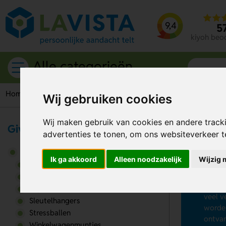
9,4
5
kiyoh beo
Alle categorieën
Home
Giveaways
Sleutelhangers
Sleutelhangers met fl
Wij gebruiken cookies
Wij maken gebruik van cookies en andere track
Giveaways
advertenties te tonen, om ons websiteverkeer 
Sl
Giveaways
Ik ga akkoord
Alleen noodzakelijk
Wijzig 
Onze
Aanstekers
sleute
Armbandjes
of tij
Keycords
veel v
Sleutelhangers
worden
Stressballen
ontvan
Winkelwagenmuntjes