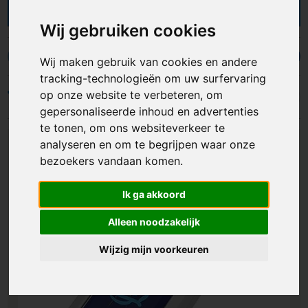
maken van een sleutelhanger met zaklampje is dit
probleem verleden tijd. Je hebt de keuze uit
Wij gebruiken cookies
diverse soorten en modellen die verkrijgbaar zijn
in een groot aantal kleuren. Wij kunnen de
Houten sleutelhangers
Plexiglas sleutelhangers
Drijvende sleu
Wij maken gebruik van cookies en andere
sleutelhangers met lampje voorzien van een
tracking-technologieën om uw surfervaring
opdruk, zodat je functioneel promotiemateriaal
op onze website te verbeteren, om
Filters
hebt om weg te geven waarvan de kans groot is
gepersonaliseerde inhoud en advertenties
dat de ontvanger het ook gaat gebruiken!
te tonen, om ons websiteverkeer te
analyseren en om te begrijpen waar onze
bezoekers vandaan komen.
Ik ga akkoord
Alleen noodzakelijk
Wijzig mijn voorkeuren