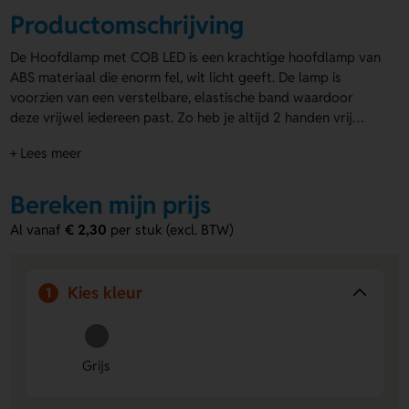
Productomschrijving
De Hoofdlamp met COB LED is een krachtige hoofdlamp van
ABS materiaal die enorm fel, wit licht geeft. De lamp is
voorzien van een verstelbare, elastische band waardoor
deze vrijwel iedereen past. Zo heb je altijd 2 handen vrij
voor bijvoorbeeld je gereedschap. Inclusief celbatterijen,
+ Lees meer
zodat je direct kunt gebruiken. De hoofdlamp is zwart met
grijs. Je logo wordt gedrukt onder het display voor een
subtiele uitstraling. De Hoofdlamp met COB LED is de
Bereken mijn prijs
perfecte keuze voor wie praktische verlichting nodig heeft.
Al vanaf
€ 2,30
per stuk (excl. BTW)
Maak indruk op jouw relaties met deze handige
hoofdlampen met logo
!
Kies kleur
1
Grijs