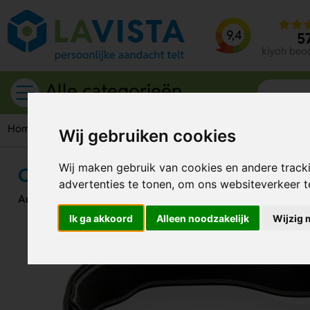
9,4
5
kiyoh beo
Alle categorieën
Home
Gereedschappen & tools
Hoofdlampen
COB en LE
Wij gebruiken cookies
Wij maken gebruik van cookies en andere track
COB en LED hoofdlamp
advertenties te tonen, om ons websiteverkeer 
Artikelnummer:
281191
Ik ga akkoord
Alleen noodzakelijk
Wijzig 