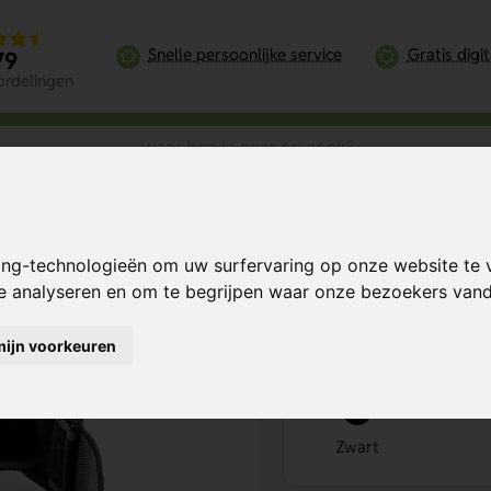
Snelle persoonlijke service
Gratis digi
79
ordelingen
D hoofdlamp
ing-technologieën om uw surfervaring op onze website te 
Bereken mijn prij
te analyseren en om te begrijpen waar onze bezoekers va
mijn voorkeuren
Kies kleur
1
Zwart