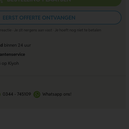
EERST OFFERTE ONTVANGEN
actie · Je zit nergens aan vast · Je hoeft nog niet te betalen
ld
binnen 24 uur
lantenservice
4
op Kiyoh
0344 - 745109
Whatsapp ons!