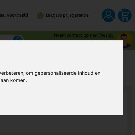
taal voorbeeld
Laagste prijsgarantie
Neem contact op met Wesley
0344 - 745109
verbeteren, om gepersonaliseerde inhoud en
s
Al vanaf
€ 7,47
per stuk (excl. BTW)
ndaan komen.