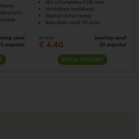
Met ultra-heldere COB lamp
ofdlamp
Verstelbare hoofdband
led plastic
Opdruk op het lampje
orzijde
Bedrukken vanaf 50 stuks
ering vanaf
Levering vanaf
Al vanaf
€ 4,40
20 augustus
20 augustus
T
BEKIJK PRODUCT