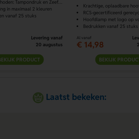
oden: Tampondruk en Zeefdruk
Krachtige, oplaadbare ho
ng in maximaal 2 kleuren
RCS-gecertificeerd gerecyc
n vanaf 25 stuks
Hoofdlamp met logo op vo
Bedrukken vanaf 25 stuks
Levering vanaf
Lev
Al vanaf
€ 14,98
20 augustus
BEKIJK PRODUCT
BEKIJK PRODUC
Laatst bekeken: