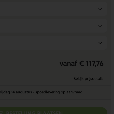
vanaf € 117,76
Bekijk prijsdetails
rijdag 14 augustus
-
spoedlevering op aanvraag
BESTELLING PLAATSEN