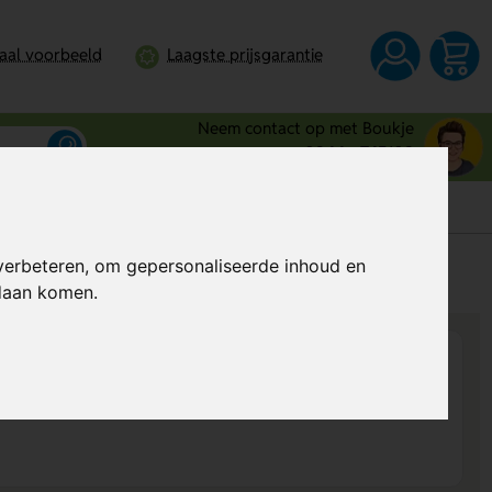
taal voorbeeld
Laagste prijsgarantie
Neem contact op met Boukje
0344 - 745109
verbeteren, om gepersonaliseerde inhoud en
s
Al vanaf
€ 2,63
per stuk (excl. BTW)
ndaan komen.