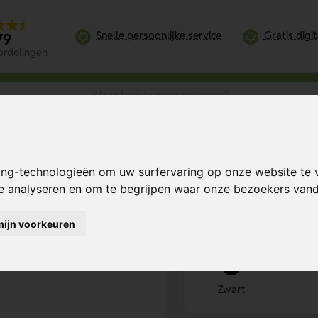
Snelle persoonlijke service
Gratis digi
79
ordelingen
e Hoofdlamp
ing-technologieën om uw surfervaring op onze website te 
Bereken mijn prij
te analyseren en om te begrijpen waar onze bezoekers va
mijn voorkeuren
Kies kleur
1
Zwart