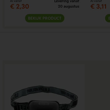
Levering vanaf
Al vanaf
Al vanaf
€ 2,30
€ 3,11
20 augustus
BEKIJK PRODUCT