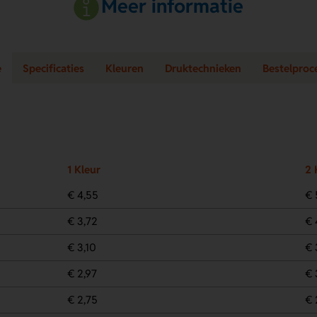
Meer informatie
e
Specificaties
Kleuren
Druktechnieken
Bestelproc
1 Kleur
2 
€ 4,55
€ 
€ 3,72
€ 
€ 3,10
€ 
€ 2,97
€ 
€ 2,75
€ 