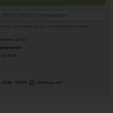
EERST OFFERTE ONTVANGEN
actie · Je zit nergens aan vast · Je hoeft nog niet te betalen
ld
binnen 24 uur
lantenservice
4
op Kiyoh
0344 - 745109
Whatsapp ons!