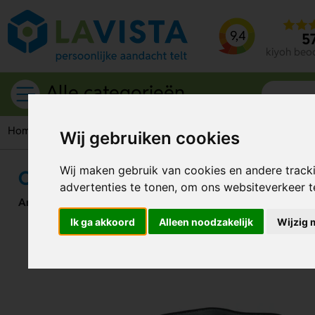
9,4
5
kiyoh beo
Alle categorieën
Home
Gereedschappen & tools
Hoofdlampen
Oplaadbar
Wij gebruiken cookies
Wij maken gebruik van cookies en andere track
Oplaadbare Hoofdlamp
advertenties te tonen, om ons websiteverkeer 
Artikelnummer:
319527
Ik ga akkoord
Alleen noodzakelijk
Wijzig 