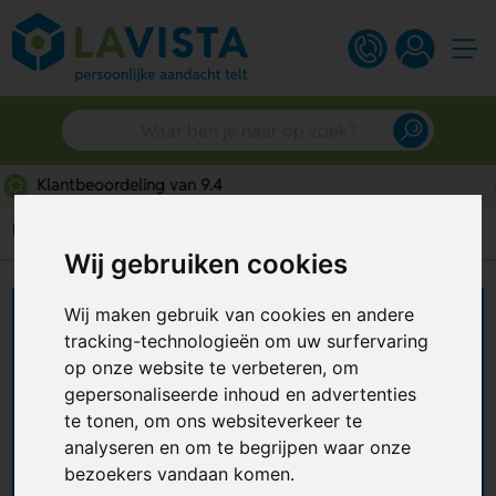
Snelle persoonlijke service
Home
Wellness
Handdoeken
Badhanddoeken
Wij gebruiken cookies
Wij maken gebruik van cookies en andere
Badhanddoeken
tracking-technologieën om uw surfervaring
bedrukken
op onze website te verbeteren, om
gepersonaliseerde inhoud en advertenties
Wil je een bedrukte handdoek als
te tonen, om ons websiteverkeer te
promotiemateriaal of relatiegeschenk? Zet je
analyseren en om te begrijpen waar onze
merk centraal en laat
badhanddoeken bedrukken
bezoekers vandaan komen.
met jouw logo of bedrijfsnaam. De handdoeken
+ Lees meer