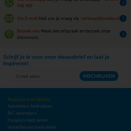
745 109
Via E-mail
Mail ons je vraag via
verkoop@lavista.nl
Bezoek ons
Maak een afspraak en bezoek onze
showroom.
Schrijf je in voor onze nieuwsbrief en laat je
inspireren!
INSCHRIJVEN
Populaire artikelen
Aanstekers bedrukken
BIC aanstekers
Paraplu's bedrukken
Waterflessen bedrukken