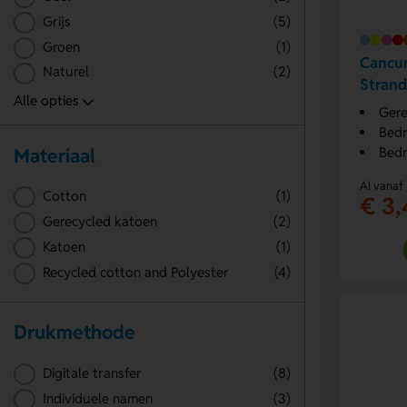
Grijs
(5)
Groen
(1)
Cancu
Naturel
(2)
Strand
Gere
Bedr
Materiaal
Bedr
Al vanaf
Cotton
(1)
€ 3,
Gerecycled katoen
(2)
Katoen
(1)
Recycled cotton and Polyester
(4)
Drukmethode
Digitale transfer
(8)
Individuele namen
(3)