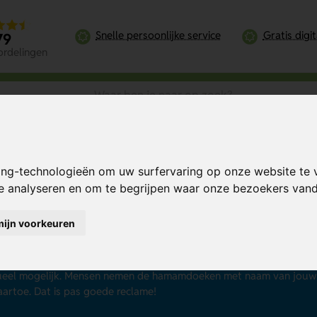
Snelle persoonlijke service
Gratis digi
79
ordelingen
ing-technologieën om uw surfervaring op onze website te 
te analyseren en om te begrijpen waar onze bezoekers va
mam handdoeken bedruk
mijn voorkeuren
handdoeken zijn het ideale relatiegeschenk. Dit promotiemateriaal 
en sportclubs. Omdat hamamdoeken nu heel populair zijn, zijn ze o
t jouw logo of bedrijfsnaam eenvoudig op de
hamam handdoeken
eel mogelijk. Mensen nemen de hamamdoeken met naam van jouw b
artoe. Dat is pas goede reclame!