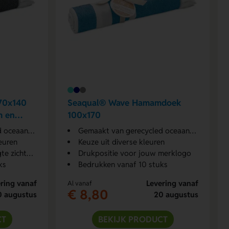
70x140
Seaqual® Wave Hamamdoek
m en
100x170
aanplastic
Gemaakt van gerecycled oceaanplastic
leuren
Keuze uit diverse kleuren
zichtbaar
Drukpositie voor jouw merklogo
ks
Bedrukken vanaf 10 stuks
ring vanaf
Levering vanaf
Al vanaf
€ 8,80
0 augustus
20 augustus
CT
BEKIJK PRODUCT