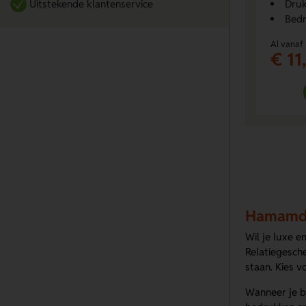
Druk
Uitstekende klantenservice
Bedr
Al vanaf
€ 11
Hamamdo
Wil je luxe e
Relatiegesch
staan. Kies v
Wanneer je b