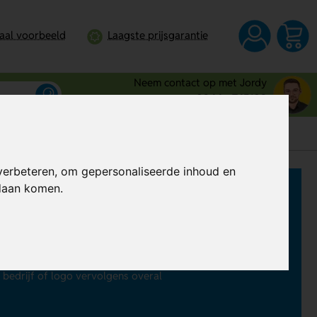
taal voorbeeld
Laagste prijsgarantie
Neem contact op met Jordy
0344 - 745109
verbeteren, om gepersonaliseerde inhoud en
ndaan komen.
ken
leent zich uitstekend voor sauna’s,
ok geschikt voor andere bedrijven.
 bedrukken
. Ook borduren is
edrijf of logo vervolgens overal