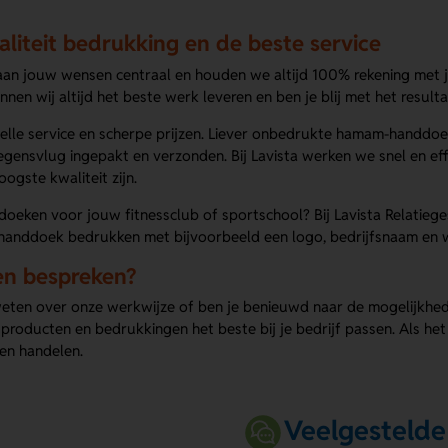
liteit bedrukking en de beste service
staan jouw wensen centraal en houden we altijd 100% rekening met 
nnen wij altijd het beste werk leveren en ben je blij met het resulta
nelle service en scherpe prijzen. Liever onbedrukte hamam-handd
iegensvlug ingepakt en verzonden. Bij Lavista werken we snel en e
oogste kwaliteit zijn.
doeken voor jouw fitnessclub of sportschool? Bij Lavista Relatieg
thanddoek bedrukken met bijvoorbeeld een logo, bedrijfsnaam en w
en bespreken?
weten over onze werkwijze of ben je benieuwd naar de mogelijkhe
roducten en bedrukkingen het beste bij je bedrijf passen. Als het
en handelen.
Veelgestelde