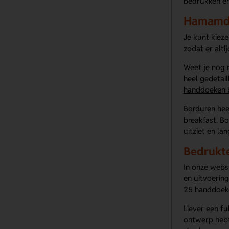
bedrukken en
Hamamdo
Je kunt kiez
zodat er altij
Weet je nog n
heel gedetail
handdoeken 
Borduren heef
breakfast. Bo
uitziet en la
Bedrukt
In onze webs
en uitvoering
25 handdoeke
Liever een f
ontwerp hebt