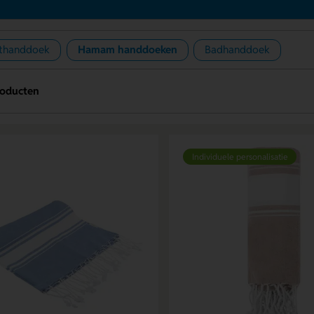
thanddoek
Hamam handdoeken
Badhanddoek
roducten
Individuele personalisatie