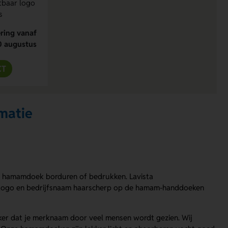
htbaar logo
s
ring vanaf
0 augustus
CT
matie
een hamamdoek borduren of bedrukken. Lavista
je logo en bedrijfsnaam haarscherp op de hamam-handdoeken
er dat je merknaam door veel mensen wordt gezien. Wij