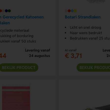
n Gerecycled Katoenen
Botari Strandlaken
laken
Licht en snel droog
cyclede materiaal
Naar wens bedrukt
ukking of borduring
Bedrukken vanaf 25 stu
ukken vanaf 50 stuks
Levering vanaf
Leve
Al vanaf
44
€ 3,71
24 augustus
2
BEKIJK PRODUCT
BEKIJK PRODU