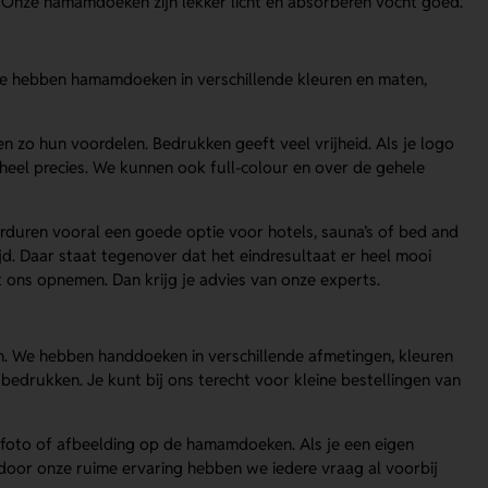
 Onze hamamdoeken zijn lekker licht en absorberen vocht goed.
We hebben hamamdoeken in verschillende kleuren en maten,
 zo hun voordelen. Bedrukken geeft veel vrijheid. Als je logo
 heel precies. We kunnen ook full-colour en over de gehele
borduren vooral een goede optie voor hotels, sauna’s of bed and
ijd. Daar staat tegenover dat het eindresultaat er heel mooi
met ons opnemen. Dan krijg je advies van onze experts.
. We hebben handdoeken in verschillende afmetingen, kleuren
 bedrukken. Je kunt bij ons terecht voor kleine bestellingen van
 foto of afbeelding op de hamamdoeken. Als je een eigen
 door onze ruime ervaring hebben we iedere vraag al voorbij