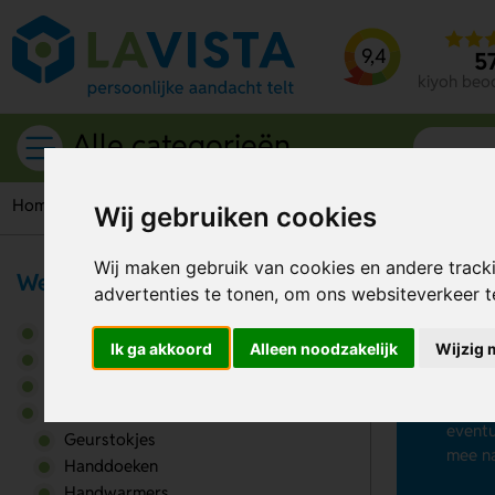
9,4
5
kiyoh beo
Alle categorieën
Home
Wellness
Handdoeken
Hamam handdoeken
Wij gebruiken cookies
Wij maken gebruik van cookies en andere track
Wellness
advertenties te tonen, om ons websiteverkeer 
Ha
Badproducten
Ik ga akkoord
Alleen noodzakelijk
Wijzig 
Hamam 
Gezondheidsartikelen
B&B’s 
Persoonlijke verzorging
Je laa
Wellness
eventu
Geurstokjes
mee na
Handdoeken
Handwarmers