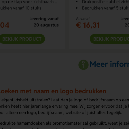
 op de flap voor zichtbaarheid
Drukpositie: subtiel zic
ukken vanaf 10 stuks
Bedrukken vanaf 5 stuk
Levering vanaf
Leve
Al vanaf
,04
€ 16,31
20 augustus
2
BEKIJK PRODUCT
BEKIJK PRODU
Meer infor
eken met naam en logo bedrukken
n eigentijdsheid uitstralen? Laat dan je logo of bedrijfsnaam op 
enken heeft hier jarenlange ervaring mee. Wij zorgen ervoor dat 
oor alleen een logo, bedrijfsnaam, website of juist alles tegelijk.
edrukte hamamdoeken als promotiemateriaal gebruikt, weet je zek