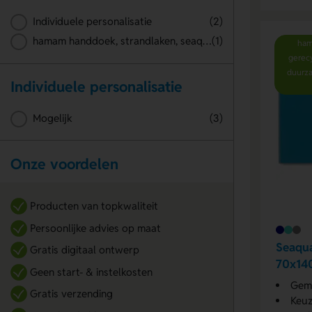
Individuele personalisatie
(2)
hamam handdoek, strandlaken, seaqual, gerecycled materiaal, zandkleur, 70x140 cm, duurzame handdoek, badtextiel, lichtgewicht handdoek
(1)
ham
gerecy
duurza
Individuele personalisatie
Mogelijk
(3)
Onze voordelen
Producten van topkwaliteit
Persoonlijke advies op maat
Seaqu
Gratis digitaal ontwerp
70x14
Geen start- & instelkosten
Gemaa
Gratis verzending
Keuz