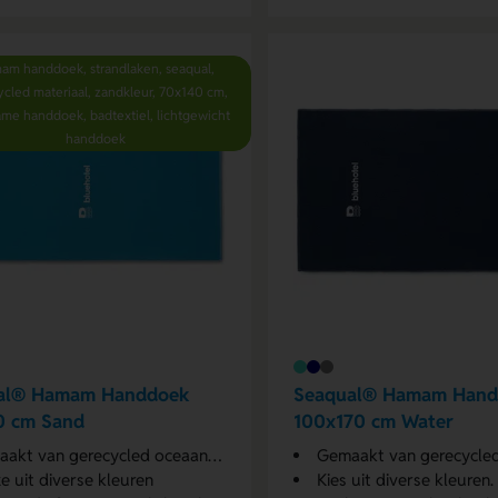
am handdoek, strandlaken, seaqual,
cled materiaal, zandkleur, 70x140 cm,
me handdoek, badtextiel, lichtgewicht
handdoek
al® Hamam Handdoek
Seaqual® Hamam Hand
0 cm Sand
100x170 cm Water
kt van gerecycled oceaanplastic
Gemaakt van gerecycled oce
e uit diverse kleuren
Kies uit diverse kleuren.