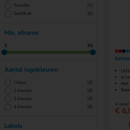
Transfer
(5)
Zeefdruk
(6)
Min. afname
3
50
Katoe
Aantal logokleuren
Lich
In v
1 kleur
(8)
Met 
Bedr
2 kleuren
(8)
3 kleuren
(8)
Al vanaf
4 kleuren
(8)
€ 6,
Labels