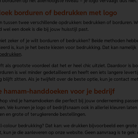
 borduren op het allerhoogste niveau – je logo vervaagt dus niet.
ek borduren of bedrukken met logo
en tussen twee verschillende opdrukken: bedrukken of borduren. 
d wel een doek is die bij jouw huisstijl past.
iet zeker of je wilt borduren of bedrukken? Beide methoden hebben
leerd is, kun je het beste kiezen voor bedrukking. Dat kan namelijk
bedrukken
.
t als grootste voordeel dat het er heel chic uitziet. Daardoor is 
rduren is wel minder gedetailleerd en heeft een iets langere levert
ng blijft zitten. Als je twijfelt over de beste optie, kun je contact 
e hamam-handdoeken voor je bedrijf
hop vind je hamamdoeken die perfect bij jouw onderneming passen
en. We kunnen je logo of bedrijfsnaam ook in allerlei kleuren laten
n en grote of terugkerende bestellingen.
ull-colour bedrukking? Dat kan: we drukken bijvoorbeeld een grote
, kun je die aanleveren op onze website. Geen aanvraag is te gek: