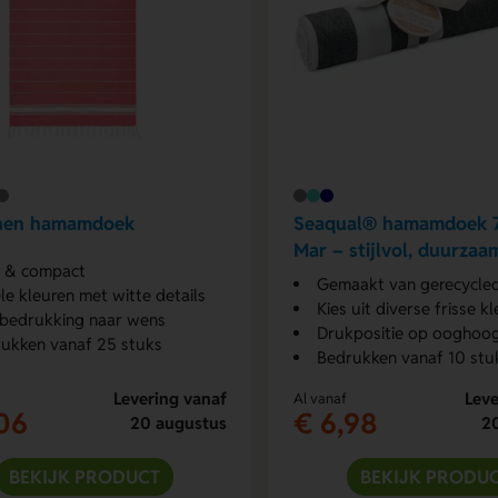
nen hamamdoek
Seaqual® hamamdoek 
Mar – stijlvol, duurzaa
t & compact
zacht
Gemaakt van gerecycled oce
ele kleuren met witte details
Kies uit diverse frisse k
bedrukking naar wens
Drukpositie op ooghoogte 
ukken vanaf 25 stuks
Bedrukken vanaf 10 stu
Levering vanaf
Leve
Al vanaf
06
€ 6,98
20 augustus
2
BEKIJK PRODUCT
BEKIJK PRODU