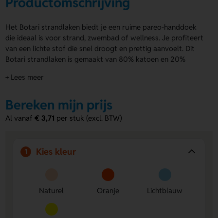
Productomschrijving
Het Botari strandlaken biedt je een ruime pareo-handdoek
die ideaal is voor strand, zwembad of wellness. Je profiteert
van een lichte stof die snel droogt en prettig aanvoelt. Dit
Botari strandlaken is gemaakt van 80% katoen en 20%
polyester (180 g/m²) en meet 1800×900 mm. Je kiest uit
+ Lees meer
diverse kleurcombinaties met witte rafels aan de uiteindes.
Laat de handdoeken bedrukken in full colour met jouw
Bereken mijn prijs
naam, logo of eigen ontwerp. Ook individuele personalisatie
per stuk is mogelijk. Bestel direct of vraag een offerte aan.
Al vanaf
€ 3,71
per stuk (excl. BTW)
Voordelen van de Botari strandlaken
Licht en snel droog
: de polykatoen mix maakt het
Kies kleur
1
handdoek prettig in gebruik.
Ruim formaat
: met 1800×900 mm heb je altijd genoeg
ruimte.
Full colour bedrukking
: zet jouw logo of ontwerp
Naturel
Oranje
Lichtblauw
duidelijk op de handdoek.