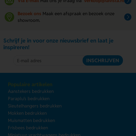
Via E-mail
Mail ons je vraag via
verkoop@lavista.nl
Bezoek ons
Maak een afspraak en bezoek onze
showroom.
Schrijf je in voor onze nieuwsbrief en laat je
inspireren!
INSCHRIJVEN
Populaire artikelen
Aanstekers bedrukken
Paraplu's bedrukken
Sleutelhangers bedrukken
Mokken bedrukken
Muismatten bedrukken
Frisbees bedrukken
Miniatuur vrachtwagens bedrukken