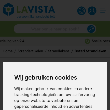
Snelle persoonlijke service
Home
Strandartikelen
Strandlakens
Botari Strandlaken
Botari Strandlaken
Artikelnummer:
318327
Wij gebruiken cookies
Individuele personalisatie
Wij maken gebruik van cookies en andere
tracking-technologieën om uw surfervaring
op onze website te verbeteren, om
gepersonaliseerde inhoud en advertenties