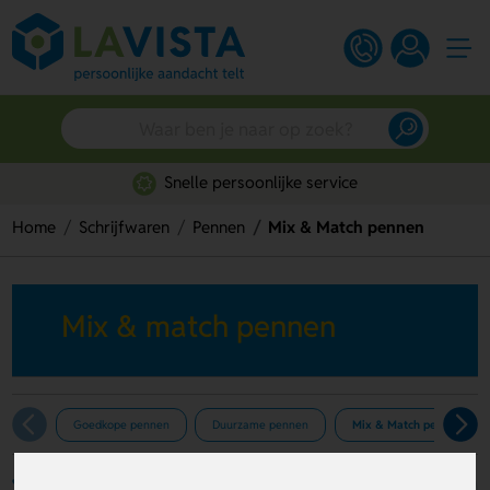
Snelle persoonlijke service
Home
Schrijfwaren
Pennen
Mix & Match pennen
Mix & match pennen
Goedkope pennen
Duurzame pennen
Mix & Match pennen
Filters