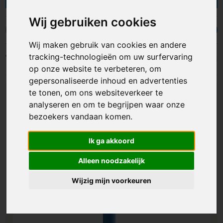
materialen en kleuren, is er altijd wel een stylus
pen die past bij je wensen. Je kunt deze stylus
Wij gebruiken cookies
pennen bedrukken of graveren op de houder,
Goedkope pennen
Duurzame pennen
Mix & Match pennen
bijvoorbeeld met een logo of naam. Met
Wij maken gebruik van cookies en andere
gepersonaliseerde touch pennen ben je verzekerd
tracking-technologieën om uw surfervaring
Filters
van een multifunctioneel geschenk dat in de
op onze website te verbeteren, om
smaak valt en reclame voor je maakt!
gepersonaliseerde inhoud en advertenties
te tonen, om ons websiteverkeer te
analyseren en om te begrijpen waar onze
bezoekers vandaan komen.
Ik ga akkoord
Alleen noodzakelijk
Wijzig mijn voorkeuren