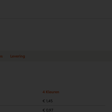
es
Levering
4 Kleuren
€ 1,45
€ 0,97