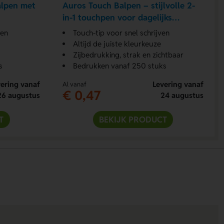
lpen met
Auros Touch Balpen – stijlvolle 2-
in-1 touchpen voor dagelijks
gebruik
ren
Touch-tip voor snel schrijven
Altijd de juiste kleurkeuze
Zijbedrukking, strak en zichtbaar
s
Bedrukken vanaf 250 stuks
ering vanaf
Levering vanaf
Al vanaf
€ 0,47
26 augustus
24 augustus
T
BEKIJK PRODUCT