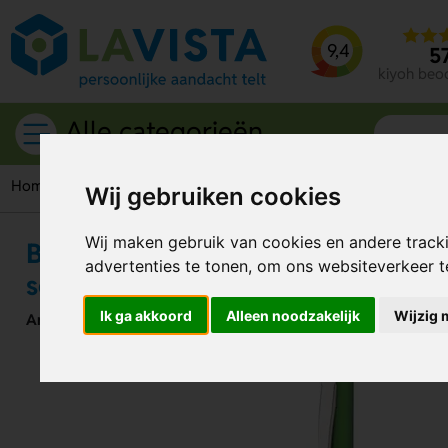
9,4
5
kiyoh beo
Alle categorieën
Home
Schrijfwaren
Pennen
Touch pennen
Bollys Balpe
Wij gebruiken cookies
Wij maken gebruik van cookies en andere track
Bollys Balpen Touch Pen – Stijlvol 
advertenties te tonen, om ons websiteverkeer 
soepel navigeren
Ik ga akkoord
Alleen noodzakelijk
Wijzig 
Artikelnummer:
291092