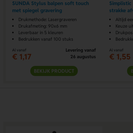
SUNDA Stylus balpen soft touch
Simplisti
met spiegel gravering
strakke a
Drukmethode: Lasergraveren
Altijd ee
Drukafmeting: 90x6 mm
Keuze ui
Leverbaar in 5 kleuren
Drukposi
Bedrukken vanaf 100 stuks
Bedrukk
Levering vanaf
Al vanaf
Al vanaf
€ 1,17
€ 1,55
26 augustus
BEKIJK PRODUCT