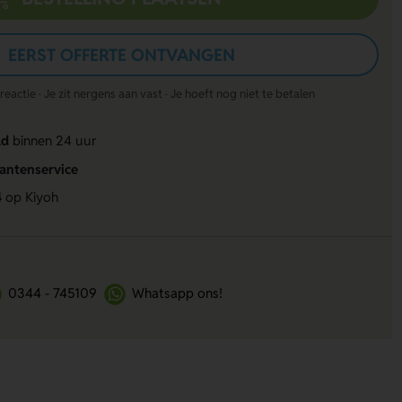
EERST OFFERTE ONTVANGEN
actie · Je zit nergens aan vast · Je hoeft nog niet te betalen
ld
binnen 24 uur
lantenservice
4
op Kiyoh
0344 - 745109
Whatsapp ons!