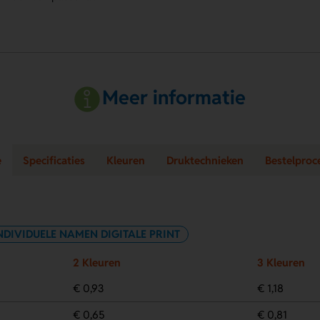
Meer informatie
e
Specificaties
Kleuren
Druktechnieken
Bestelproc
NDIVIDUELE NAMEN DIGITALE PRINT
2 Kleuren
3 Kleuren
€ 0,93
€ 1,18
€ 0,65
€ 0,81