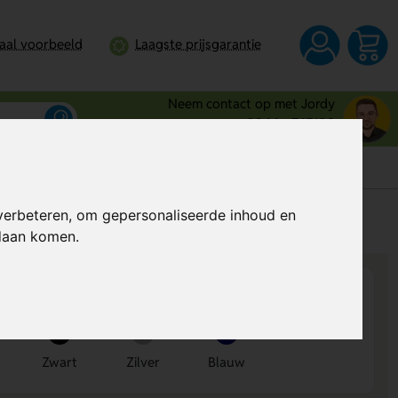
taal voorbeeld
Laagste prijsgarantie
Neem contact op met Jordy
0344 - 745109
verbeteren, om gepersonaliseerde inhoud en
s
Al vanaf
€ 0,32
per stuk (excl. BTW)
ndaan komen.
Zwart
Zilver
Blauw