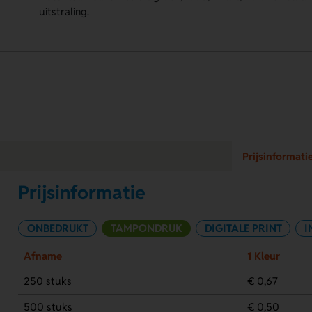
uitstraling.
Prijsinformati
Prijsinformatie
ONBEDRUKT
TAMPONDRUK
DIGITALE PRINT
I
Afname
1 Kleur
250 stuks
€ 0,67
500 stuks
€ 0,50