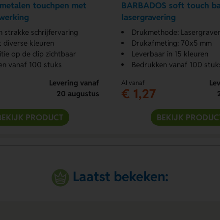
c metalen touchpen met
BARBADOS soft touch ba
fwerking
lasergravering
n strakke schrijfervaring
Drukmethode: Lasergrave
t diverse kleuren
Drukafmeting: 70x5 mm
tie op de clip zichtbaar
Leverbaar in 15 kleuren
en vanaf 100 stuks
Bedrukken vanaf 100 stuk
Levering vanaf
Lev
Al vanaf
€ 1,27
20 augustus
BEKIJK PRODUCT
BEKIJK PRODUC
Laatst bekeken: