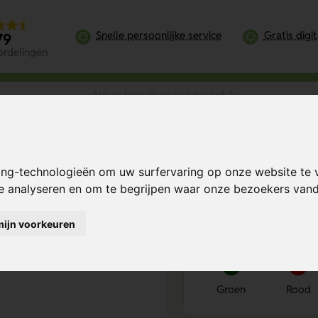
Snelle persoonlijke service
Gratis digi
79
ordelingen
n Touch Pen – Stijlvol schrijven en soepel navigeren
ing-technologieën om uw surfervaring op onze website te 
schrijven en
Bereken mijn prij
te analyseren en om te begrijpen waar onze bezoekers va
mijn voorkeuren
Kies kleur
1
Groen
Rood