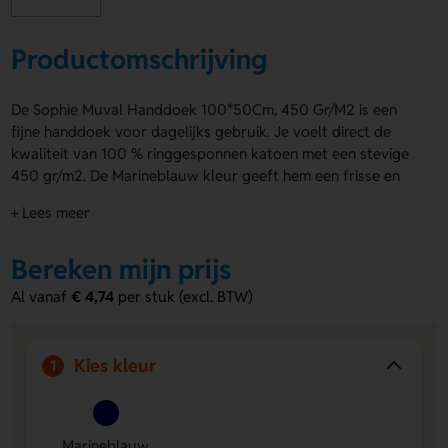
Productomschrijving
De Sophie Muval Handdoek 100*50Cm, 450 Gr/M2 is een
fijne handdoek voor dagelijks gebruik. Je voelt direct de
kwaliteit van 100 % ringgesponnen katoen met een stevige
450 gr/m2. De Marineblauw kleur geeft hem een frisse en
stijlvolle uitstraling. De Sophie Muval Handdoek 100*50Cm,
+ Lees meer
450 Gr/M2 komt van een Öko-Tex gecertificeerde
leverancier en is perfect te personaliseren. Laat je logo,
Bereken mijn prijs
naam of eigen ontwerp plaatsen op product of op de
onderste band. Bestel of vraag een prijs op.
Al vanaf
€ 4,74
per stuk (excl. BTW)
Voordelen van de Sophie Muval
Handdoek 100*50Cm, 450 Gr/M2
Kies kleur
1
Stevig en comfortabel.
Gemaakt van 100 %
ringgesponnen katoen met 450 gr/m2 voor een zachte,
volle kwaliteit.
Marineblauw
Makkelijk te personaliseren.
Laat een logo, naam of