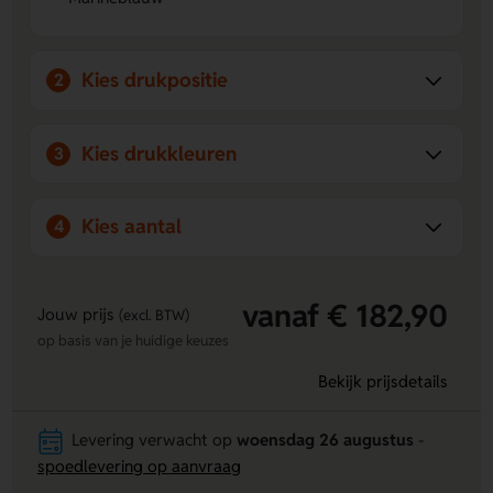
eigen ontwerp aanbrengen op product of op de
onderste band.
Vertrouwde kwaliteit.
De Öko-Tex gecertificeerde
Kies drukpositie
2
leverancier maakt deze handdoek extra geschikt voor
een bewuste keuze.
Kies drukkleuren
3
Kies aantal
4
vanaf € 182,90
Jouw prijs
(excl. BTW)
op basis van je huidige keuzes
Bekijk prijsdetails
Levering verwacht op
woensdag 26 augustus
-
spoedlevering op aanvraag