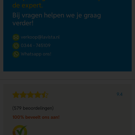
de expert.
Bij vragen helpen we je graag
verder!
verkoop@lavista.nl
0344 - 745109
Whatsapp ons!
9.4
(579 beoordelingen)
100% beveelt ons aan!