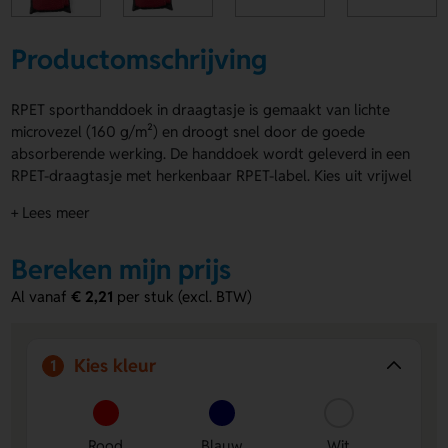
Productomschrijving
RPET sporthanddoek in draagtasje is gemaakt van lichte
microvezel (160 g/m²) en droogt snel door de goede
absorberende werking. De handdoek wordt geleverd in een
RPET-draagtasje met herkenbaar RPET-label. Kies uit vrijwel
alle basiskleuren – er is altijd wel een kleur die bij je past. Je
+ Lees meer
kunt de RPET sporthanddoek in draagtasje laten bedrukken
met jouw ontwerp, zelfs per stuk.
Bereken mijn prijs
Voordelen van de RPET sporthanddoek
Al vanaf
€ 2,21
per stuk (excl. BTW)
in draagtasje
Licht en absorberend:
Microvezel droogt snel en is
prettig in gebruik tijdens het sporten.
Kies kleur
1
Draagtasje van gerecycled materiaal:
Handig verpakt
en herkenbaar aan het RPET-label.
Volledig te bedrukken:
Laat jouw ontwerp drukken op
Rood
Blauw
Wit
de handdoek, ook geschikt voor individuele