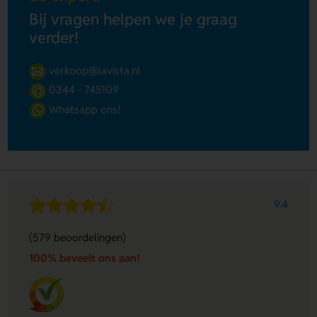
Bij vragen helpen we je graag
verder!
verkoop@lavista.nl
0344 - 745109
Whatsapp ons!
9.4
(579 beoordelingen)
100% beveelt ons aan!