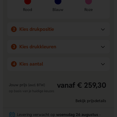
Dankzij onze jarenlange ervaring is Lavista jouw ideale
partner voor het
bedrukken van aanstekers
.
Rood
Blauw
Roze
Kies drukpositie
2
Kies drukkleuren
3
Kies aantal
4
vanaf € 259,30
Jouw prijs
(excl. BTW)
op basis van je huidige keuzes
Bekijk prijsdetails
Levering verwacht op
woensdag 26 augustus
-