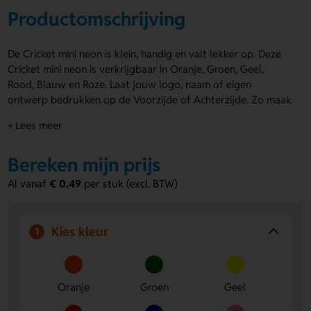
Productomschrijving
De Cricket mini neon is klein, handig en valt lekker op. Deze
Cricket mini neon is verkrijgbaar in Oranje, Groen, Geel,
Rood, Blauw en Roze. Laat jouw logo, naam of eigen
ontwerp bedrukken op de Voorzijde of Achterzijde. Zo maak
je er snel een persoonlijk item van. Met onze ervaring is
+ Lees meer
Lavista dé specialist in Cricket aanstekers bedrukken met
logo. Kies voor kwaliteit en vakmanschap. Bestel of vraag
Bereken mijn prijs
een prijs op.
Al vanaf
€ 0,49
per stuk (excl. BTW)
Voordelen van de Cricket mini neon
Opvallende neonkleuren
Kies uit Oranje, Groen, Geel,
Rood, Blauw en Roze voor een frisse uitstraling.
Kies kleur
1
Bedrukking op twee posities
Laat een logo, naam of
eigen ontwerp plaatsen op de Voorzijde of Achterzijde.
Klein en praktisch
Handig mee te nemen en ideaal voor
promotie of dagelijks gebruik.
Oranje
Groen
Geel