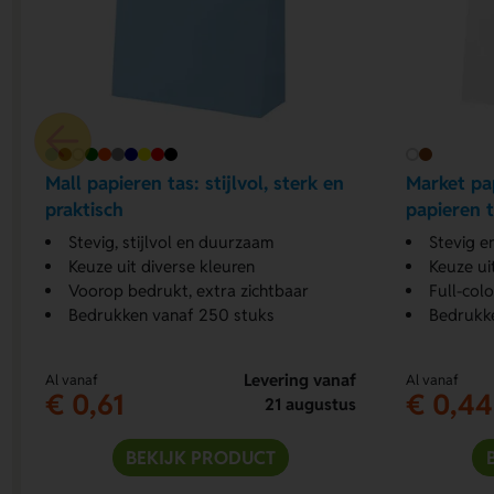
Mall papieren tas: stijlvol, sterk en
Market pap
praktisch
papieren t
Stevig, stijlvol en duurzaam
Stevig e
Keuze uit diverse kleuren
Keuze ui
Voorop bedrukt, extra zichtbaar
Full-col
Bedrukken vanaf 250 stuks
Bedrukk
Levering vanaf
Al vanaf
Al vanaf
€ 0,61
€ 0,44
21 augustus
BEKIJK PRODUCT