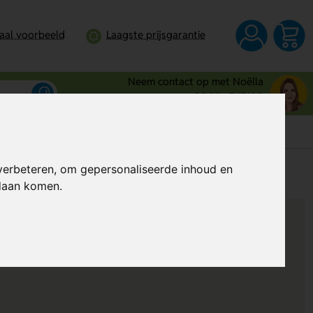
taal voorbeeld
Laagste prijsgarantie
Neem contact op met Noëlla
0344 - 745109
verbeteren, om gepersonaliseerde inhoud en
s
Al vanaf
€ 0,51
(Excl. BTW)
ndaan komen.