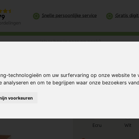
Snelle persoonlijke service
Gratis digi
79
ordelingen
 en bruin 180x70x220 mm
ing-technologieën om uw surfervaring op onze website te 
0x220 mm
Bereken mijn prij
te analyseren en om te begrijpen waar onze bezoekers va
mijn voorkeuren
Kies kleur
1
Ecru
Wit