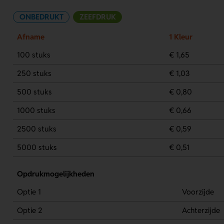
ONBEDRUKT
ZEEFDRUK
Afname
1 Kleur
100 stuks
€ 1,65
250 stuks
€ 1,03
500 stuks
€ 0,80
1000 stuks
€ 0,66
2500 stuks
€ 0,59
5000 stuks
€ 0,51
Opdrukmogelijkheden
Optie 1
Voorzijde
Optie 2
Achterzijde