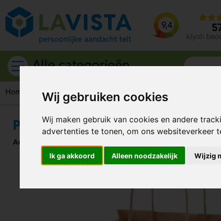
9,4
5
kiyoh beo
Alle categorieën
Home
Per materiaal
Papieren draagtas
Papieren tas wit
Wij gebruiken cookies
Wij maken gebruik van cookies en andere track
Papieren tas wit en bruin 180x7
advertenties te tonen, om ons websiteverkeer 
Artikelnummer:
116511
Ik ga akkoord
Alleen noodzakelijk
Wijzig 