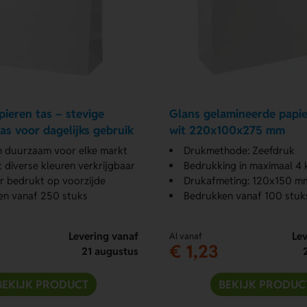
ieren tas – stevige
Glans gelamineerde papie
as voor dagelijks gebruik
wit 220x100x275 mm
n duurzaam voor elke markt
Drukmethode: Zeefdruk
t diverse kleuren verkrijgbaar
Bedrukking in maximaal 4 
or bedrukt op voorzijde
Drukafmeting: 120x150 m
en vanaf 250 stuks
Bedrukken vanaf 100 stuk
Levering vanaf
Lev
Al vanaf
€ 1,23
21 augustus
BEKIJK PRODUCT
BEKIJK PRODUC