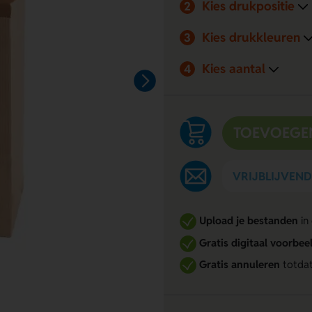
Kies drukpositie
2
Kies drukkleuren
3
Kies aantal
4
TOEVOEGE
VRIJBLIJVEN
Upload je bestanden
in
Gratis digitaal voorbee
Gratis annuleren
totdat