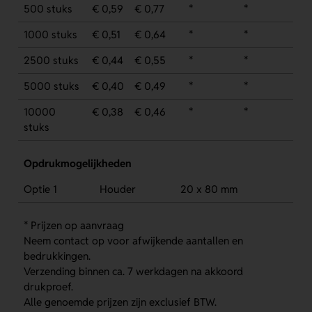
500 stuks
€ 0,59
€ 0,77
*
*
1000 stuks
€ 0,51
€ 0,64
*
*
2500 stuks
€ 0,44
€ 0,55
*
*
5000 stuks
€ 0,40
€ 0,49
*
*
10000
€ 0,38
€ 0,46
*
*
stuks
Opdrukmogelijkheden
Optie 1
Houder
20 x 80 mm
* Prijzen op aanvraag
Neem contact op voor afwijkende aantallen en
bedrukkingen.
Verzending binnen ca. 7 werkdagen na akkoord
drukproef.
Alle genoemde prijzen zijn exclusief BTW.