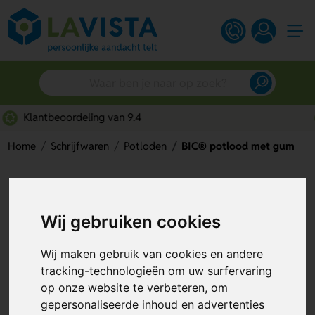
Snelle persoonlijke service
Home
Schrijfwaren
Potloden
BIC® potlood met gum
BIC® potlood met gum
Artikelnummer:
119593
Wij gebruiken cookies
Wij maken gebruik van cookies en andere
tracking-technologieën om uw surfervaring
op onze website te verbeteren, om
gepersonaliseerde inhoud en advertenties