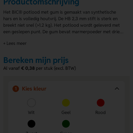
Productomschrijving
Het BIC® potlood met gum is gemaakt van synthetische
hars en is volledig houtvrij. De HB 2,3 mm stift is sterk en
breekt niet snel (>1.2 kg). Het potlood wordt geleverd met
een geslepen punt. De gum bevat marmerpoeder met drie
korrelgroottes voor nauwkeurig wissen. Combineer de
+ Lees meer
kleuren van het potlood naar wens. De BIC® potlood met
gum is te bedrukken op de houder, zelfs in full colour. Ideaal
voor promoties, beurzen of als praktisch relatiegeschenk.
Bereken mijn prijs
Laat je merk opvallen met deze duurzame en veelzijdige
Al vanaf
€ 0,38
per stuk (excl. BTW)
bedrukte potloden
!
Kies kleur
1
Wit
Geel
Rood