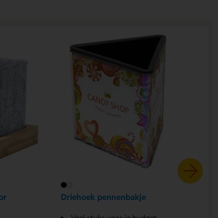
or
Driehoek pennenbakje
Veel stuks voor je budget