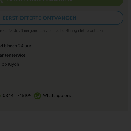
EERST OFFERTE ONTVANGEN
actie · Je zit nergens aan vast · Je hoeft nog niet te betalen
ld
binnen 24 uur
lantenservice
4
op Kiyoh
0344 - 745109
Whatsapp ons!