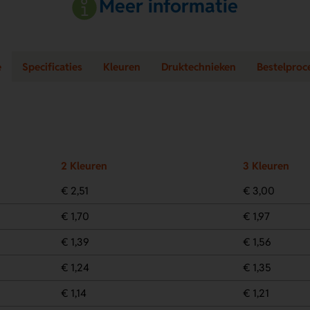
Meer informatie
e
Specificaties
Kleuren
Druktechnieken
Bestelproc
2 Kleuren
3 Kleuren
€ 2,51
€ 3,00
€ 1,70
€ 1,97
€ 1,39
€ 1,56
€ 1,24
€ 1,35
€ 1,14
€ 1,21