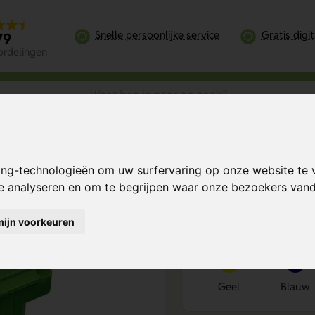
Snelle persoonlijke service
Gratis digi
79
ordelingen
houder
ing-technologieën om uw surfervaring op onze website te 
Bereken mijn prij
te analyseren en om te begrijpen waar onze bezoekers va
mijn voorkeuren
Kies kleur
1
Geel
Blauw