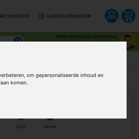
taal voorbeeld
Laagste prijsgarantie
Neem contact op met Wesley
0344 - 745109
verbeteren, om gepersonaliseerde inhoud en
s
Al vanaf
€ 1,01
per stuk (excl. BTW)
ndaan komen.
Grijs
Groen