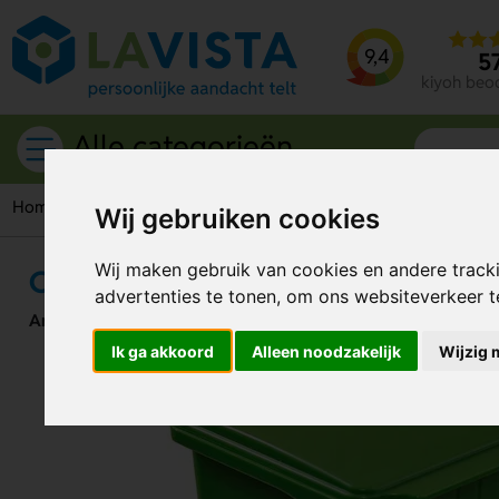
9,4
5
kiyoh beo
Alle categorieën
Home
Bureau accessoires
Pennenhouders
Container Pen
Wij gebruiken cookies
Wij maken gebruik van cookies en andere track
Container Penhouder
advertenties te tonen, om ons websiteverkeer 
Artikelnummer:
129610
Ik ga akkoord
Alleen noodzakelijk
Wijzig 