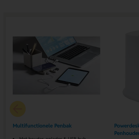
Multifunctionele Penbak
Powerdesk
Penhoude
Met houder, oplader & USB-hub