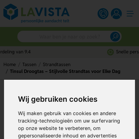
Snelle persoonlijke service
Home
Tassen
Strandtassen
Tinsul Droogtas – Stijlvolle Strandtas voor Elke Dag
Tinsul Droogtas – Stijlvolle
Wij gebruiken cookies
Strandtas voor Elke Dag
Artikelnummer:
130007
Wij maken gebruik van cookies en andere
tracking-technologieën om uw surfervaring
op onze website te verbeteren, om
gepersonaliseerde inhoud en advertenties