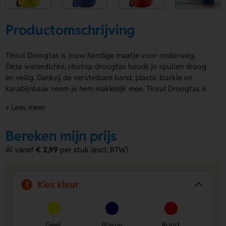
Productomschrijving
Tinsul Droogtas is jouw handige maatje voor onderweg.
Deze waterdichte, ribstop droogtas houdt je spullen droog
en veilig. Dankzij de verstelbare band, plastic buckle en
karabijnhaak neem je hem makkelijk mee. Tinsul Droogtas is
verkrijgbaar in Geel, Blauw, Rood, Wit, Zwart en Groen. Laat
+ Lees meer
er op de Voorzijde of Achterzijde een logo, naam of eigen
ontwerp op aanbrengen. Bestel of vraag een prijs op.
Bereken mijn prijs
Voordelen van de Tinsul Droogtas
Al vanaf
€ 2,99
per stuk (excl. BTW)
Altijd droge spullen:
de waterdichte ribstop stof
beschermt je spullen tegen regen en spatwater.
Makkelijk mee te nemen:
de verstelbare band, plastic
Kies kleur
1
buckle en karabijnhaak maken dragen en bevestigen
simpel.
Persoonlijk te maken:
laat op de Voorzijde of
Achterzijde een logo, naam of eigen ontwerp plaatsen.
Geel
Blauw
Rood