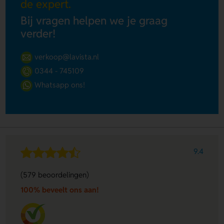
de expert.
Bij vragen helpen we je graag
verder!
verkoop@lavista.nl
0344 - 745109
Whatsapp ons!
9.4
(579 beoordelingen)
100% beveelt ons aan!