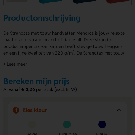
Productomschrijving
De Strandtas met touw handvatten Menorca is jouw relaxte
maatje voor strand, markt of dagje uit. Deze strand-/
boodschappentas van katoen heeft stevige touw hengsels
en een fijne kwaliteit van 220 g/m². De Strandtas met touw
handvatten Menorca is verkrijgbaar in Beige, Turquoise,
+ Lees meer
Blauw, Rood en Zwart. Laat hem bedrukken op de Voorzijde
of Achterzijde met een logo, naam of eigen ontwerp. Handig,
Bereken mijn prijs
stijlvol en lekker simpel. Bestel of vraag een prijs op.
Al vanaf
€ 3,26
per stuk (excl. BTW)
Voordelen van de Strandtas met touw
handvatten Menorca
Stevig en praktisch
Dankzij het katoen en de touw
Kies kleur
1
hengsels neem je je spullen makkelijk mee.
Veel keuze in kleuren
Kies uit Beige, Turquoise, Blauw,
Rood of Zwart.
Beige
Turquoise
Blauw
Persoonlijk te maken
Op de Voorzijde en Achterzijde is