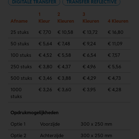
DIGITALE TRANSFER
TRANSFER REFLECTIVE
1
2
3
Afname
Kleur
Kleuren
Kleuren
4 Kleuren
25 stuks
€ 7,70
€ 10,58
€ 13,72
€ 16,80
50 stuks
€ 5,64
€ 7,48
€ 9,24
€ 11,09
100 stuks
€ 4,52
€ 5,58
€ 6,54
€ 7,57
250 stuks
€ 3,80
€ 4,37
€ 4,96
€ 5,56
500 stuks
€ 3,46
€ 3,88
€ 4,29
€ 4,73
1000
€ 3,26
€ 3,60
€ 3,95
€ 4,28
stuks
Opdrukmogelijkheden
Optie 1
Voorzijde
300 x 250 mm
Optie 2
Achterzijde
300 x 250 mm