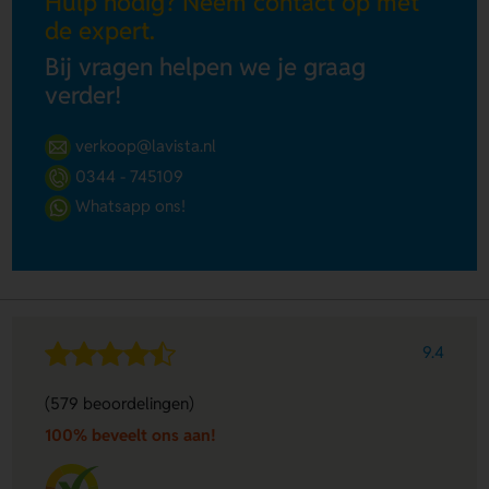
Hulp nodig? Neem contact op met
de expert.
Bij vragen helpen we je graag
verder!
verkoop@lavista.nl
0344 - 745109
Whatsapp ons!
9.4
(579 beoordelingen)
100% beveelt ons aan!