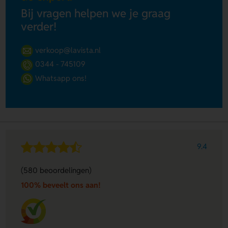
Bij vragen helpen we je graag
verder!
verkoop@lavista.nl
0344 - 745109
Whatsapp ons!
9.4
(580 beoordelingen)
100% beveelt ons aan!