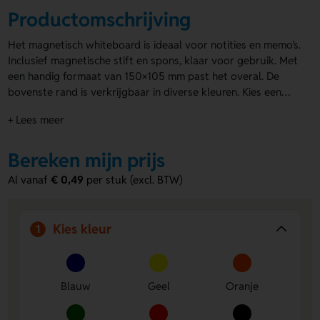
Productomschrijving
Het magnetisch whiteboard is ideaal voor notities en memo’s.
Inclusief magnetische stift en spons, klaar voor gebruik. Met
een handig formaat van 150×105 mm past het overal. De
bovenste rand is verkrijgbaar in diverse kleuren. Kies een
kleur die bij jouw stijl past. Laat het magnetisch whiteboard
+ Lees meer
personaliseren met een logo, naam, slogan of eigen ontwerp.
Perfect voor promoties en relatiegeschenken. Ideaal om
jouw merk onder de aandacht te brengen.
Bereken mijn prijs
Al vanaf
€ 0,49
per stuk (excl. BTW)
Kies kleur
1
Blauw
Geel
Oranje