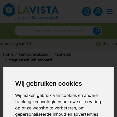
Snelle persoonlijke service
Home
Kantoorartikelen
Magneten
Magnetisch Whiteboard
Magnetisch Whiteboard
Wij gebruiken cookies
Artikelnummer:
131230
Wij maken gebruik van cookies en andere
tracking-technologieën om uw surfervaring
op onze website te verbeteren, om
gepersonaliseerde inhoud en advertenties