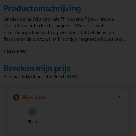
Productomschrijving
Ontdek de multifunctionele "Pin opener," jouw nieuwe
favoriet onder
bedrukte magneten
! Deze stijlvolle
zilverkleurige koelkastmagneet doet dubbel dienst als
flesopener én button. Het krachtige magneetje houdt stevig
vast aan elke koelkast, terwijl de geïntegreerde flesopener
+ Lees meer
altijd binnen handbereik is. Met een diameter van 5,8 cm
biedt deze magneet voldoende ruimte voor een prachtige
doming opdruk in full colour. Let op: bij onbedrukte
Bereken mijn prijs
bestellingen wordt het artikel ongemonteerd geleverd.
Al vanaf
€ 0,72
per stuk (excl. BTW)
Perfect als promotieartikel om jouw merk dagelijks in de
spotlight te zetten!
Kies kleur
1
Zilver