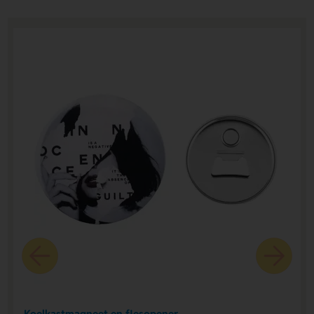
Koelkastmagneet en flesopener