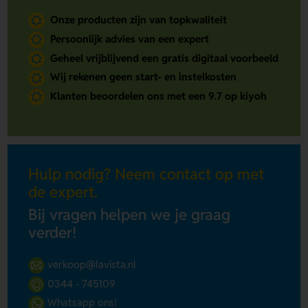
Onze producten zijn van topkwaliteit
Persoonlijk advies van een expert
Geheel vrijblijvend een gratis digitaal voorbeeld
Wij rekenen geen start- en instelkosten
Klanten beoordelen ons met een 9.7 op kiyoh
Hulp nodig? Neem contact op met
de expert.
Bij vragen helpen we je graag
verder!
verkoop@lavista.nl
0344 - 745109
Whatsapp ons!