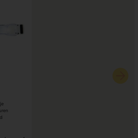
je
uren
d