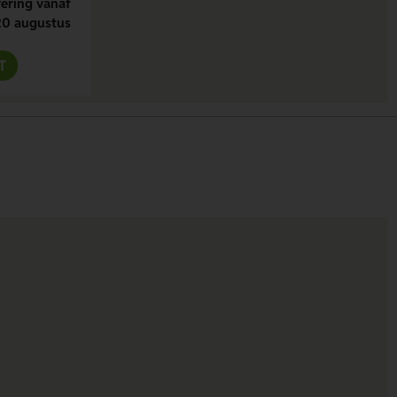
ering vanaf
20 augustus
T