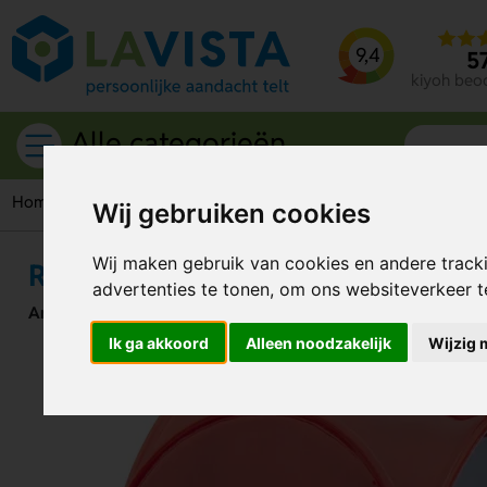
9,4
5
kiyoh beo
Alle categorieën
Home
Giveaways
Armbandjes
Lichtgevende armbandjes
Wij gebruiken cookies
Wij maken gebruik van cookies en andere track
Reflective Reflecterende Armban
advertenties te tonen, om ons websiteverkeer 
Artikelnummer:
132448
Ik ga akkoord
Alleen noodzakelijk
Wijzig 