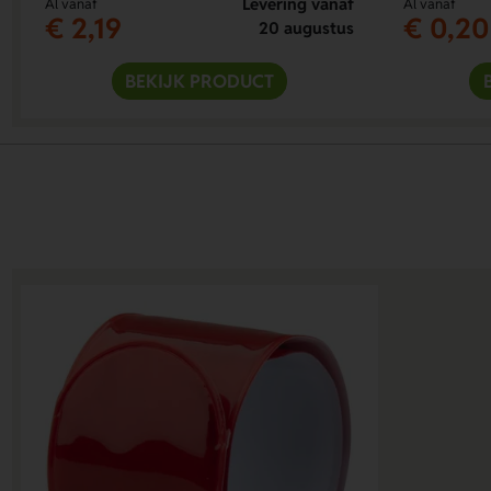
Levering vanaf
Al vanaf
Al vanaf
€ 2,19
€ 0,20
20 augustus
BEKIJK PRODUCT