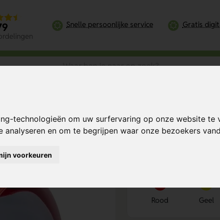
Snelle persoonlijke service
Gratis digi
79
ordelingen
Reflective Reflecterende Armband
ing-technologieën om uw surfervaring op onze website te 
d
Bereken mijn prij
te analyseren en om te begrijpen waar onze bezoekers va
mijn voorkeuren
Kies kleur
1
Rood
Geel