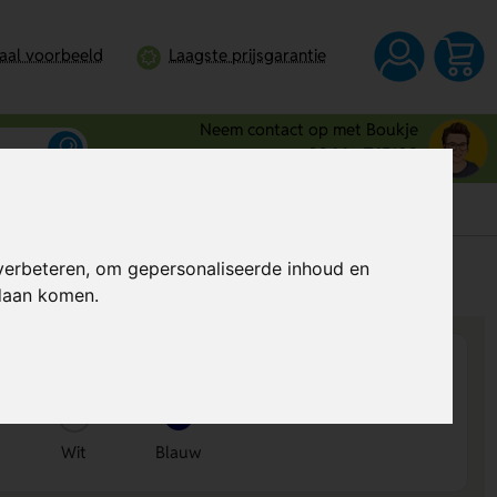
taal voorbeeld
Laagste prijsgarantie
Neem contact op met Boukje
0344 - 745109
verbeteren, om gepersonaliseerde inhoud en
s
Al vanaf
€ 0,43
per stuk (excl. BTW)
ndaan komen.
Wit
Blauw