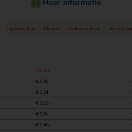
Meer informatie
e
Specificaties
Kleuren
Druktechnieken
Bestelproc
1 Kleur
€ 0,92
€ 0,74
€ 0,63
€ 0,54
€ 0,48