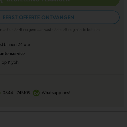
EERST OFFERTE ONTVANGEN
actie · Je zit nergens aan vast · Je hoeft nog niet te betalen
ld
binnen 24 uur
lantenservice
4
op Kiyoh
0344 - 745109
Whatsapp ons!