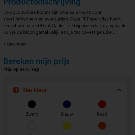
Productomschrijving
De opvouwbare bidons zijn de ideale keuze voor
sportliefhebbers en avonturiers. Deze PET sportfles heeft
een inhoud van 500 ml. Dankzij de bijpassende karabijnhaak
kun je de bidon gemakkelijk aan je tas bevestigen. De
opvouwbare bidons zijn lekvrij en ideaal voor onderweg.
+ Lees meer
Deze is verkrijgbaar in zeven diverse kleuren, waaronder
geel, oranje en rood. Je kunt de
bidons bedrukken
aan de
voor- en achterzijde. Hierdoor zijn de opvouwbare bidons
Bereken mijn prijs
perfect zijn als opvallend promotiemateriaal of voordelig
Prijs op aanvraag
relatiegeschenk. Maak indruk met de opvouwbare bidons en
laat je merk stralen, waar je ook bent!
Kies kleur
1
Zwart
Blauw
Rood