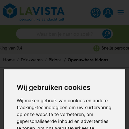
Snelle persoonlijke service
Home
Drinkwaren
Bidons
Opvouwbare bidons
Opvouwbare bidons
Wij gebruiken cookies
Artikelnummer:
133372
Wij maken gebruik van cookies en andere
tracking-technologieën om uw surfervaring
op onze website te verbeteren, om
gepersonaliseerde inhoud en advertenties
te tonen, om ons websiteverkeer te