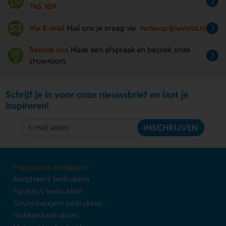
745 109
Via E-mail
Mail ons je vraag via
verkoop@lavista.nl
Bezoek ons
Maak een afspraak en bezoek onze
showroom.
Schrijf je in voor onze nieuwsbrief en laat je
inspireren!
INSCHRIJVEN
Populaire artikelen
Aanstekers bedrukken
Paraplu's bedrukken
Sleutelhangers bedrukken
Mokken bedrukken