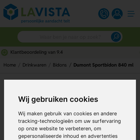
Snelle persoonlijke service
Home
Drinkwaren
Bidons
Dumont Sportbidon 840 ml
Dumont Sportbidon 840 ml
Artikelnummer:
318946
Wij gebruiken cookies
Wij maken gebruik van cookies en andere
tracking-technologieën om uw surfervaring
op onze website te verbeteren, om
gepersonaliseerde inhoud en advertenties