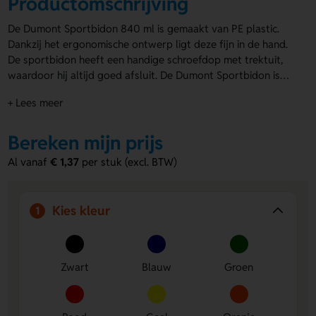
Productomschrijving
De Dumont Sportbidon 840 ml is gemaakt van PE plastic.
Dankzij het ergonomische ontwerp ligt deze fijn in de hand.
De sportbidon heeft een handige schroefdop met trektuit,
waardoor hij altijd goed afsluit. De Dumont Sportbidon is
beschikbaar in verschillende kleuren, zoals fuchsia, geel en
+ Lees meer
rood. Je kan het onderste deel van de
bidons laten
bedrukken
met jouw logo of ontwerp. Perfect voor
sportevenementen, beurzen of als relatiegeschenk. Maak
Bereken mijn prijs
indruk en zorg voor zichtbaarheid met deze opvallende
Al vanaf
€ 1,37
per stuk (excl. BTW)
drinkfles!
Kies kleur
1
Zwart
Blauw
Groen