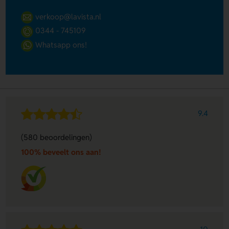
verkoop@lavista.nl
0344 - 745109
Whatsapp ons!
9.4
(580 beoordelingen)
100% beveelt ons aan!