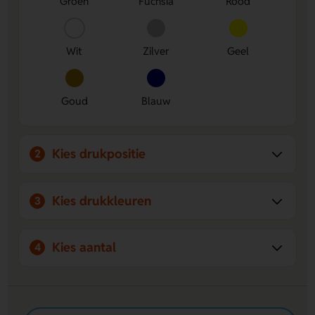
Groen
Fuchsia
Rood
Wit
Zilver
Geel
Goud
Blauw
Kies drukpositie
2
Kies drukkleuren
3
Kies aantal
4