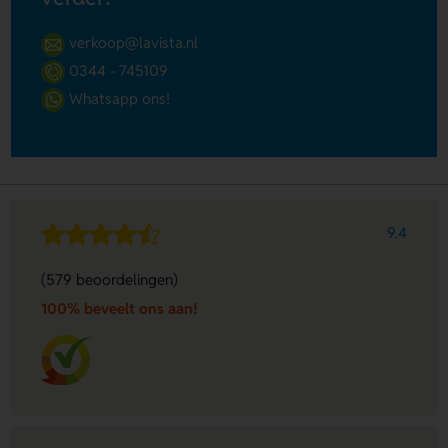
verkoop@lavista.nl
0344 - 745109
Whatsapp ons!
9.4
(579 beoordelingen)
100% beveelt ons aan!