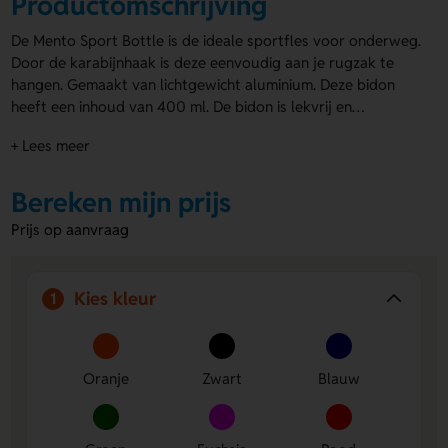
Productomschrijving
De Mento Sport Bottle is de ideale sportfles voor onderweg.
Door de karabijnhaak is deze eenvoudig aan je rugzak te
hangen. Gemaakt van lichtgewicht aluminium. Deze bidon
heeft een inhoud van 400 ml. De bidon is lekvrij en
enkelwandig, wat hem perfect maakt voor actieve
+ Lees meer
momenten. De Mento bidon is leverbaar in 11 trendy kleuren,
waaronder goud, roze en blauw. Je kunt de Mento Sport
Bottle rondom laten bedrukken of graveren. Hierdoor krijgt
Bereken mijn prijs
hij een persoonlijk tintje. Ideaal als promotiemateriaal of
Prijs op aanvraag
relatiegeschenk. Kies vandaag nog voor de
bedrukte bidons
en maak een blijvende indruk!
Kies kleur
1
Oranje
Zwart
Blauw