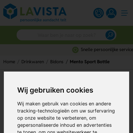
Snelle persoonlijke service
Home
Drinkwaren
Bidons
Mento Sport Bottle
Mento Sport Bottle
Wij gebruiken cookies
Artikelnummer:
133383
Wij maken gebruik van cookies en andere
tracking-technologieën om uw surfervaring
op onze website te verbeteren, om
gepersonaliseerde inhoud en advertenties
te tonen, om ons websiteverkeer te