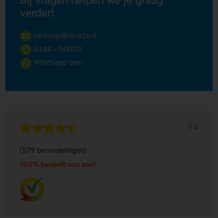
Bij vragen helpen we je graag
verder!
verkoop@lavista.nl
0344 - 745109
Whatsapp ons!
9.4
(579 beoordelingen)
100% beveelt ons aan!