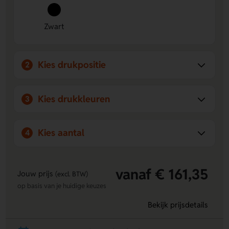
eigen ontwerp aanbrengen op de Voorzijde en
Achterzijde.
Zwart
Licht en handig.
De hoes is makkelijk mee te nemen en
prettig in dagelijks gebruik.
Kies drukpositie
2
Kies drukkleuren
3
Kies aantal
4
vanaf € 161,35
Jouw prijs
(excl. BTW)
op basis van je huidige keuzes
Bekijk prijsdetails