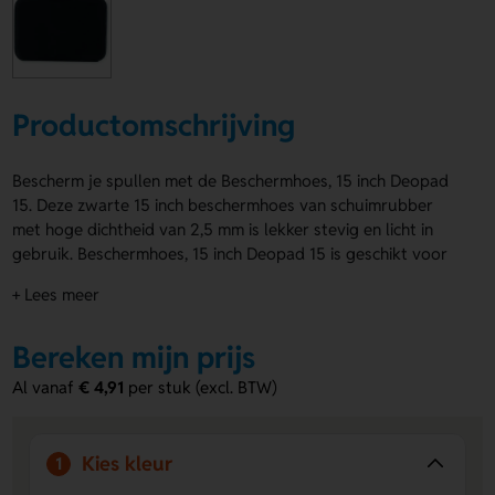
Productomschrijving
Bescherm je spullen met de Beschermhoes, 15 inch Deopad
15. Deze zwarte 15 inch beschermhoes van schuimrubber
met hoge dichtheid van 2,5 mm is lekker stevig en licht in
gebruik. Beschermhoes, 15 inch Deopad 15 is geschikt voor
een logo, naam of eigen ontwerp op de Voorzijde en
+ Lees meer
Achterzijde. Zo maak je hem helemaal van jou. Bestel of
vraag een prijs op.
Bereken mijn prijs
Voordelen van de Beschermhoes, 15
Al vanaf
€ 4,91
per stuk (excl. BTW)
inch Deopad 15
Stevige bescherming.
Het schuimrubber met hoge
dichtheid helpt je spullen netjes en veilig te houden.
Kies kleur
1
Eigen bedrukking mogelijk.
Laat een logo, naam of