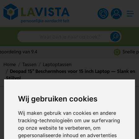
Snelle persoonlijke service
Home
Tassen
Laptoptassen
Deopad 15" Beschermhoes voor 15 inch Laptop — Slank en
Stijlvol
Deopad 15" Beschermhoes voor
Wij gebruiken cookies
15 inch Laptop — Slank en
Wij maken gebruik van cookies en andere
Stijlvol
tracking-technologieën om uw surfervaring
op onze website te verbeteren, om
Artikelnummer:
136647
gepersonaliseerde inhoud en advertenties