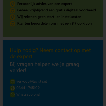
Persoonlijk advies van een expert
Geheel vrijblijvend een gratis digitaal voorbeeld
Wij rekenen geen start- en instelkosten
Klanten beoordelen ons met een 9.7 op kiyoh
Hulp nodig? Neem contact op met
de expert.
Bij vragen helpen we je graag
verder!
verkoop@lavista.nl
0344 - 745109
Whatsapp ons!