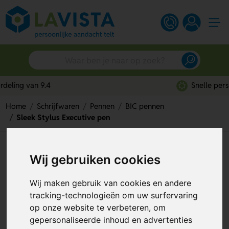
Snelle persoonlijke service
Home
Schrijfwaren
Pennen
BIC pennen
Sleek Stylus Executive pen
Sleek Stylus Executive pen
Wij gebruiken cookies
Artikelnummer:
139011
Wij maken gebruik van cookies en andere
tracking-technologieën om uw surfervaring
op onze website te verbeteren, om
gepersonaliseerde inhoud en advertenties