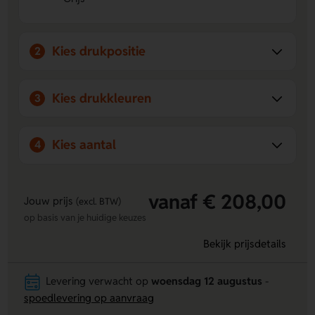
Stevig en comfortabel
De verstevigde handgreep,
binnenvoering en rits maken deze tas betrouwbaar in
gebruik.
Kies drukpositie
2
Kies drukkleuren
3
Kies aantal
4
vanaf € 208,00
Jouw prijs
(excl. BTW)
op basis van je huidige keuzes
Bekijk prijsdetails
Levering verwacht op
woensdag 12 augustus
-
spoedlevering op aanvraag