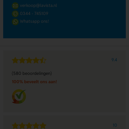
verkoop@lavista.nl
0344 - 745109
Whatsapp ons!
9.4
(580 beoordelingen)
100% beveelt ons aan!
10