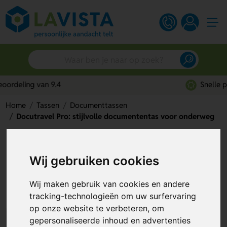
Snelle persoonlijke service
Home
Tassen
Documenttassen
Docutravel Pro: stijlvolle documententas voor onderweg
Docutravel Pro: stijlvolle
Wij gebruiken cookies
documententas voor onderweg
Wij maken gebruik van cookies en andere
Artikelnummer:
192771
tracking-technologieën om uw surfervaring
op onze website te verbeteren, om
gepersonaliseerde inhoud en advertenties