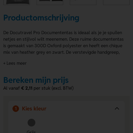
Productomschrijving
De Docutravel Pro Documententas is ideaal als je je spullen
netjes en stijlvol wilt meenemen. Deze ruime documententas
is gemaakt van 300D Oxford polyester en heeft een chique
mix van heather grey en zwart. De verstevigde handgreep,
binnenvoering en rits zorgen voor extra gemak. Docutravel
+ Lees meer
Pro Documententas is grijs en biedt drukposities aan de
voorzijde en achterzijde voor een logo, naam of eigen
Bereken mijn prijs
ontwerp. Bestel of vraag een prijs op.
Al vanaf
€ 2,11
per stuk (excl. BTW)
Voordelen van de Docutravel Pro
Documententas
Ruim en praktisch
Er is genoeg plek voor documenten
Kies kleur
1
en andere essentials.
Bedrukking mogelijk op meerdere posities
Laat een
logo, naam of eigen ontwerp plaatsen aan de voorzijde
Grijs
of achterzijde.