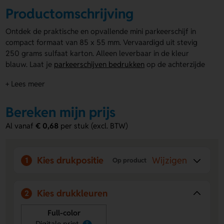
Productomschrijving
Ontdek de praktische en opvallende mini parkeerschijf in
compact formaat van 85 x 55 mm. Vervaardigd uit stevig
250 grams sulfaat karton. Alleen leverbaar in de kleur
blauw. Laat je
parkeerschijven bedrukken
op de achterzijde
met jouw logo of naam voor een persoonlijke touch. Perfect
+ Lees meer
als promotioneel relatiegeschenk, zodat jouw merk altijd in
het zicht is tijdens het parkeren op de mini parkeerschijf!
Bereken mijn prijs
Voordelen van de mini parkeerschijf
Al vanaf
€ 0,68
per stuk (excl. BTW)
blauw
Compact formaat van 85 x 55 mm:
Makkelijk mee te
nemen en past in elke auto zonder ruimteverlies.
Kies drukpositie
Wijzigen
1
Op product
Stevig 250 grams karton:
Duurzaam en bestand tegen
dagelijks gebruik, blijft netjes in gebruik.
Bedrukking met logo of naam:
Creëer een persoonlijke
Kies drukkleuren
2
of promotionele touch die jouw merk zichtbaar maakt
bij parkeren.
Full-color
Digitale print