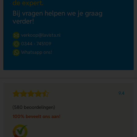
de expert.
Bij vragen helpen we je graag
verder!
verkoop@lavista.nl
0344 - 745109
Whatsapp ons!
9.4
(580 beoordelingen)
100% beveelt ons aan!