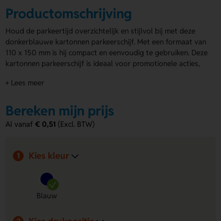
Productomschrijving
Houd de parkeertijd overzichtelijk en stijlvol bij met deze
donkerblauwe kartonnen parkeerschijf. Met een formaat van
110 x 150 mm is hij compact en eenvoudig te gebruiken. Deze
kartonnen parkeerschijf is ideaal voor promotionele acties,
want hij kan volledig bedrukt worden op de achterkant met
+ Lees meer
jouw logo of naam. Geef je klanten een handig en praktisch
geschenk dat dagelijks gebruikt wordt met onze
bedrukte
parkeerschijven
Bereken mijn prijs
.
Voordelen van de donkerblauwe
Al vanaf
€ 0,51
(Excl. BTW)
kartonnen parkeerschijf
Volledig bedrukt:
Personaliseer de achterkant met je
Kies kleur
1
logo of bedrijfsnaam voor maximale zichtbaarheid.
Compact formaat:
Met 110 x 150 mm past de
parkeerschijf gemakkelijk in elke auto en is hij eenvoudig
Blauw
in gebruik.
Praktisch en dagelijks bruikbaar:
Een handig geschenk
dat klanten regelmatig zullen gebruiken en waarderen.