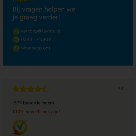
Bij vragen helpen we
je graag verder!
verkoop@lavista.nl
0344 - 745109
Whatsapp ons!
9.4
(579 beoordelingen)
100% beveelt ons aan!