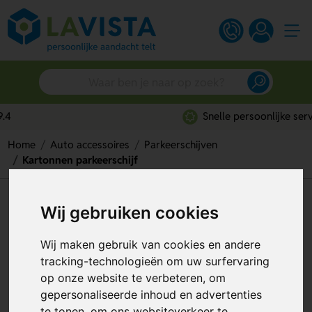
Snelle persoonlijke service
Home
Auto accessoires
Parkeerschijven
Kartonnen parkeerschijf
Kartonnen parkeerschijf
Wij gebruiken cookies
Artikelnummer:
44973
Wij maken gebruik van cookies en andere
tracking-technologieën om uw surfervaring
op onze website te verbeteren, om
gepersonaliseerde inhoud en advertenties
te tonen, om ons websiteverkeer te