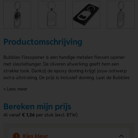
Productomschrijving
Bubbles Flesopener is een handige metalen flessen opener
met sleutelhanger. De zilveren afwerking geeft hem een
strakke look. Dankzij de epoxy doming krijgt jouw ontwerp
extra uitstraling. De prijs is inclusief doming. Laat de Bubbles
Flesopener bedrukken met je logo, naam of eigen ontwerp
+ Lees meer
op de voorzijde of achterzijde. Een leuk en praktisch item
voor elke dag. MOQ: 100 stuks. Bestel of vraag een prijs op.
Bereken mijn prijs
Voordelen van de Bubbles Flesopener
Al vanaf
€ 1,36
per stuk (excl. BTW)
Handig en compact.
Je hangt hem makkelijk aan je
sleutelbos, zodat je altijd een opener bij de hand hebt.
Ruimte voor jouw ontwerp.
Laat een logo, naam of
Kies kleur
1