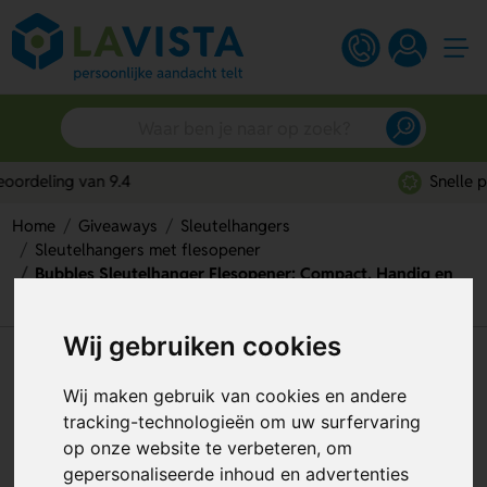
Snelle persoonlijke service
Home
Giveaways
Sleutelhangers
Sleutelhangers met flesopener
Bubbles Sleutelhanger Flesopener: Compact, Handig en
Altijd Bij de Hand
Wij gebruiken cookies
Bubbles Sleutelhanger
Wij maken gebruik van cookies en andere
Flesopener: Compact, Handig
tracking-technologieën om uw surfervaring
en Altijd Bij de Hand
op onze website te verbeteren, om
gepersonaliseerde inhoud en advertenties
Artikelnummer:
206235