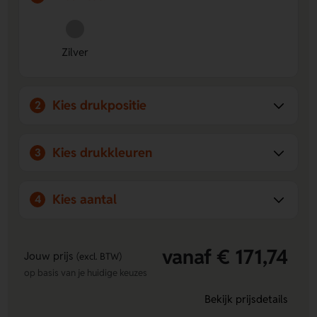
eigen ontwerp aanbrengen op de voorzijde of
achterzijde.
Strakke zilveren uitstraling.
De metalen afwerking en
epoxy doming zorgen voor een nette, opvallende look.
Zilver
Kies drukpositie
2
Kies drukkleuren
3
Kies aantal
4
vanaf € 171,74
Jouw prijs
(excl. BTW)
op basis van je huidige keuzes
Bekijk prijsdetails